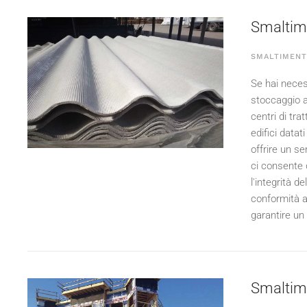
Smaltime
SMALTIMENT
Se hai neces
stoccaggio a
centri di tr
edifici datat
offrire un s
ci consente d
l'integrità d
conformità a
garantire un 
Smaltimen