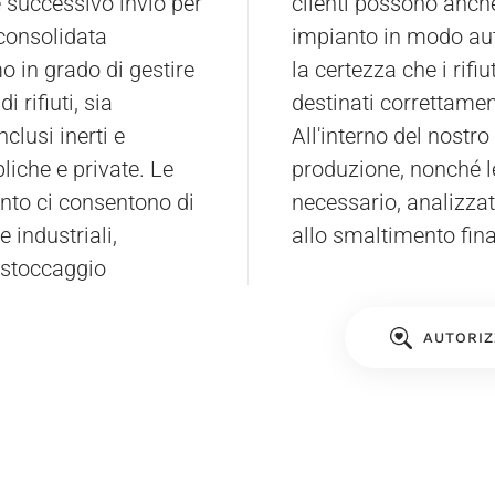
e successivo invio per
 materiali al nostro
 consolidata
impianto in modo au
o in grado di gestire
la certezza che i rifi
 rifiuti, sia
destinati correttamen
nclusi inerti e
All'interno del nostro 
liche e private. Le
produzione, nonché le
nto ci consentono di
necessario, analizzati
e industriali,
allo smaltimento fina
i stoccaggio
AUTORIZ