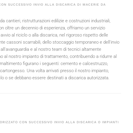
ON SUCCESSIVO INVIO ALLA DISCARICA DI MACERIE DA
a cantieri, ristrutturazioni edilizie e costruzioni industriali,
on oltre un decennio di esperienza, offriamo un servizio
vvio al riciclo o alla discarica, nel rigoroso rispetto delle
e cassoni scarrabili, dello stoccaggio temporaneo e dell'invio
ure all'avanguardia e al nostro team di tecnici altamente
ano al nostro impianto di trattamento, contribuendo a ridurre al
smaltimento figurano i seguenti: cemento e calcestruzzo,
 cartongesso. Una volta arrivati presso il nostro impianto,
clo o se debbano essere destinati a discarica autorizzata.
ORIZZATO CON SUCCESSIVO INVIO ALLA DISCARICA O IMPIANTI