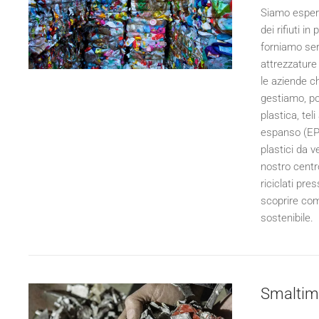
Siamo espert
dei rifiuti i
forniamo serv
attrezzature 
le aziende ch
gestiamo, pos
plastica, teli
espanso (EPS)
plastici da v
nostro centr
riciclati pr
scoprire come
sostenibile.
Smaltime