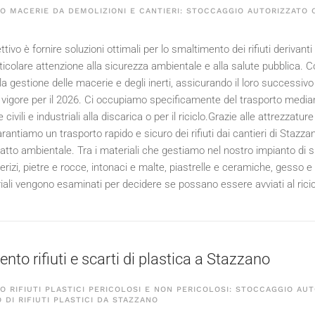
 MACERIE DA DEMOLIZIONI E CANTIERI: STOCCAGGIO AUTORIZZATO C
ttivo è fornire soluzioni ottimali per lo smaltimento dei rifiuti derivanti d
icolare attenzione alla sicurezza ambientale e alla salute pubblica. C
la gestione delle macerie e degli inerti, assicurando il loro successivo a
vigore per il
2026
. Ci occupiamo specificamente del trasporto mediant
 civili e industriali alla discarica o per il riciclo.Grazie alle attrezzat
garantiamo un trasporto rapido e sicuro dei rifiuti dai cantieri di Stazz
atto ambientale. Tra i materiali che gestiamo nel nostro impianto di 
erizi, pietre e rocce, intonaci e malte, piastrelle e ceramiche, gesso e
iali vengono esaminati per decidere se possano essere avviati al rici
nto rifiuti e scarti di plastica a Stazzano
 RIFIUTI PLASTICI PERICOLOSI E NON PERICOLOSI: STOCCAGGIO AUT
 DI RIFIUTI PLASTICI DA STAZZANO