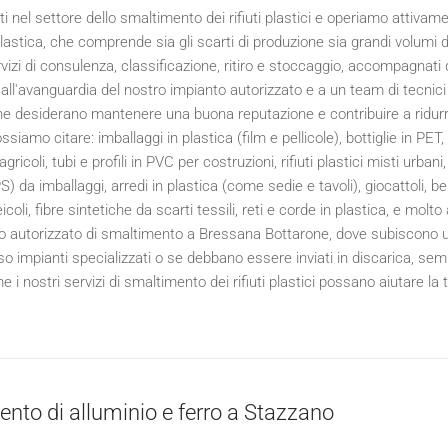
i nel settore dello smaltimento dei rifiuti plastici e operiamo attiva
n plastica, che comprende sia gli scarti di produzione sia grandi volumi d
izi di consulenza, classificazione, ritiro e stoccaggio, accompagnati da 
all'avanguardia del nostro impianto autorizzato e a un team di tecnici 
e desiderano mantenere una buona reputazione e contribuire a ridurre l'
siamo citare: imballaggi in plastica (film e pellicole), bottiglie in PE
 agricoli, tubi e profili in PVC per costruzioni, rifiuti plastici misti urbani
 da imballaggi, arredi in plastica (come sedie e tavoli), giocattoli, b
eicoli, fibre sintetiche da scarti tessili, reti e corde in plastica, e mol
o autorizzato di smaltimento a Bressana Bottarone, dove subiscono 
esso impianti specializzati o se debbano essere inviati in discarica, s
 i nostri servizi di smaltimento dei rifiuti plastici possano aiutare la
nto di alluminio e ferro a Stazzano