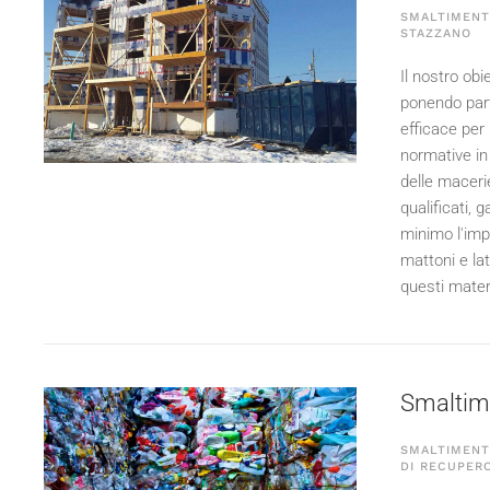
SMALTIMENTO
STAZZANO
Il nostro obie
ponendo part
efficace per 
normative in 
delle macerie
qualificati, 
minimo l'imp
mattoni e lat
questi mater
Smaltime
SMALTIMENTO
DI RECUPERO