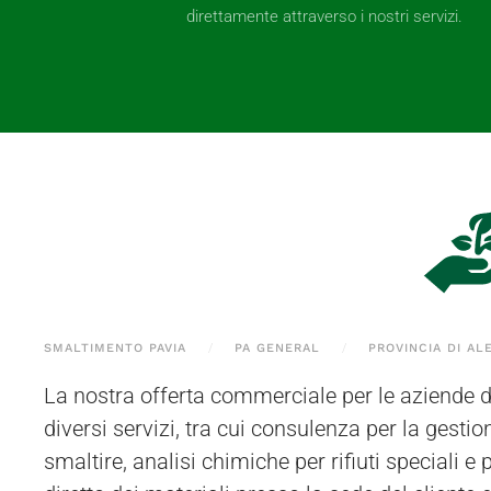
direttamente attraverso i nostri servizi.
SMALTIMENTO PAVIA
PA GENERAL
PROVINCIA DI AL
La nostra offerta commerciale per le aziende 
autorizzato si trova a Bressana Bottarone (PV). 
diversi servizi, tra cui consulenza per la gestion
essere ritirati da Stazzano o località vicine, dirett
smaltire, analisi chimiche per rifiuti speciali e p
operatori tramite mezzi appositamente autorizzati. 