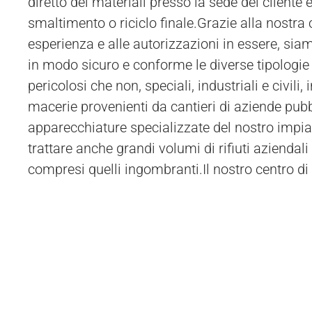
diretto dei materiali presso la sede del cliente 
clienti possono anche scegliere di inviare i
smaltimento o riciclo finale.Grazie alla nostra
esperienza e alle autorizzazioni in essere, siam
in modo sicuro e conforme le diverse tipologie di
pericolosi che non, speciali, industriali e civili, i
macerie provenienti da cantieri di aziende pubb
apparecchiature specializzate del nostro impia
trattare anche grandi volumi di rifiuti aziendali 
compresi quelli ingombranti.Il nostro centro d