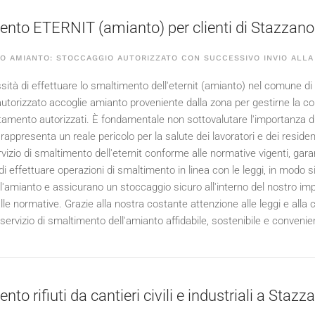
nto ETERNIT (amianto) per clienti di Stazzano
O AMIANTO: STOCCAGGIO AUTORIZZATO CON SUCCESSIVO INVIO ALLA
sità di effettuare lo smaltimento dell'eternit (amianto) nel comune di 
utorizzato accoglie amianto proveniente dalla zona per gestirne la co
attamento autorizzati. È fondamentale non sottovalutare l'importanza d
i rappresenta un reale pericolo per la salute dei lavoratori e dei residen
ervizio di smaltimento dell'eternit conforme alle normative vigenti, g
i effettuare operazioni di smaltimento in linea con le leggi, in modo sic
ell'amianto e assicurano un stoccaggio sicuro all'interno del nostro imp
lle normative. Grazie alla nostra costante attenzione alle leggi e all
servizio di smaltimento dell'amianto affidabile, sostenibile e convenient
to rifiuti da cantieri civili e industriali a Stazz