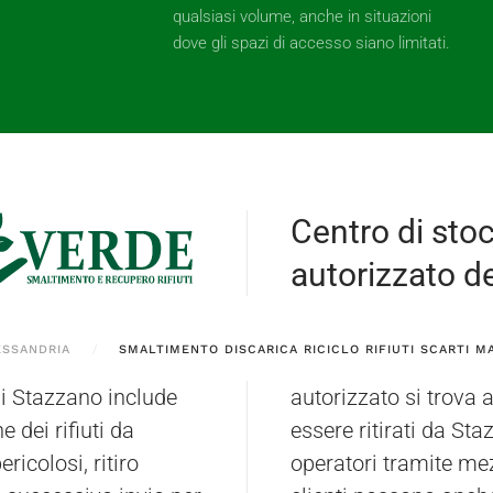
qualsiasi volume, anche in situazioni
dove gli spazi di accesso siano limitati.
Centro di sto
autorizzato dei
ESSANDRIA
SMALTIMENTO DISCARICA RICICLO RIFIUTI SCARTI M
di Stazzano include
I materiali possono
e dei rifiuti da
amente dai nostri
ericolosi, ritiro
In alternativa, i