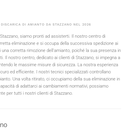
 DISCARICA DI AMIANTO DA STAZZANO NEL
2026
Stazzano, siamo pronti ad assisterti. Il nostro centro di
rretta eliminazione e si occupa della successiva spedizione ai
i una corretta rimozione dell'amianto, poiché la sua presenza in
ti. Il nostro centro, dedicato ai clienti di Stazzano, si impegna a
arantendo le massime misure di sicurezza. La nostra esperienza
uro ed efficiente. I nostri tecnici specializzati controllano
ianto. Una volta ritirato, ci occupiamo della sua eliminazione in
a capacità di adattarci ai cambiamenti normativi, possiamo
e per tutti i nostri clienti di Stazzano.
ano