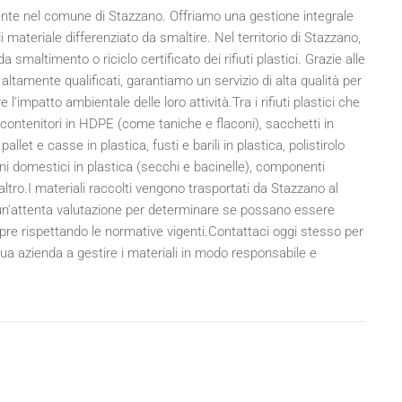
mente nel comune di Stazzano. Offriamo una gestione integrale
i materiale differenziato da smaltire. Nel territorio di Stazzano,
smaltimento o riciclo certificato dei rifiuti plastici. Grazie alle
altamente qualificati, garantiamo un servizio di alta qualità per
impatto ambientale delle loro attività.Tra i rifiuti plastici che
T, contenitori in HDPE (come taniche e flaconi), sacchetti in
, pallet e casse in plastica, fusti e barili in plastica, polistirolo
eni domestici in plastica (secchi e bacinelle), componenti
to altro.I materiali raccolti vengono trasportati da Stazzano al
un'attenta valutazione per determinare se possano essere
empre rispettando le normative vigenti.Contattaci oggi stesso per
 tua azienda a gestire i materiali in modo responsabile e