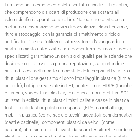
Forniamo una gestione completa per tutti i tipi di rifiuti plastici,
che comprendono sia scarti di produzione che sostanziali
volumi di rifiuti separati da smaltire. Nel comune di Stradella,
mettiamo a disposizione servizi di consulenza, classificazione,
ritiro e stoccaggio, con la garanzia di smaltimento o riciclo
certificato. Grazie all'utilizzo di attrezzature all'avanguardia nel
nostro impianto autorizzato e alla competenza dei nostri tecnici
specializzati, garantiamo un servizio di qualità per le aziende che
desiderano preservare la propria reputazione, supportandole
nella riduzione dell'impatto ambientale delle proprie attività.Tra i
rifiuti plastici che gestiamo ci sono imballaggi in plastica (film e
pellicole), bottiglie realizzate in PET, contenitori in HDPE (taniche
e flaconi), sacchetti di plastica, teli agricoli, tubi e profili in PVC
utilizzati in edilizia, rifiuti plastici misti, pallet e casse in plastica,
fusti e barili plastici, polistirolo espanso (EPS) da imballaggi,
mobili in plastica (come sedie e tavoli), giocattoli, beni domestici
(cesti e bacinelle), componenti plastici da veicoli (come
paraurti), fibre sintetiche derivanti da scarti tessili, reti e corde in
plastica, e altro ancora.I materiali raccolti vengono trasportati