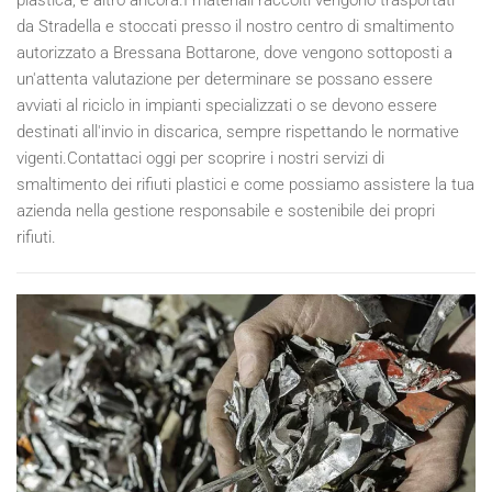
da Stradella e stoccati presso il nostro centro di smaltimento
autorizzato a Bressana Bottarone, dove vengono sottoposti a
un'attenta valutazione per determinare se possano essere
avviati al riciclo in impianti specializzati o se devono essere
destinati all'invio in discarica, sempre rispettando le normative
vigenti.Contattaci oggi per scoprire i nostri servizi di
smaltimento dei rifiuti plastici e come possiamo assistere la tua
azienda nella gestione responsabile e sostenibile dei propri
rifiuti.