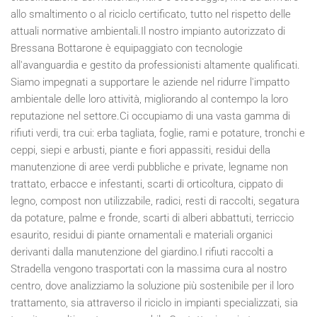
allo smaltimento o al riciclo certificato, tutto nel rispetto delle
attuali normative ambientali.Il nostro impianto autorizzato di
Bressana Bottarone è equipaggiato con tecnologie
all'avanguardia e gestito da professionisti altamente qualificati.
Siamo impegnati a supportare le aziende nel ridurre l'impatto
ambientale delle loro attività, migliorando al contempo la loro
reputazione nel settore.Ci occupiamo di una vasta gamma di
rifiuti verdi, tra cui: erba tagliata, foglie, rami e potature, tronchi e
ceppi, siepi e arbusti, piante e fiori appassiti, residui della
manutenzione di aree verdi pubbliche e private, legname non
trattato, erbacce e infestanti, scarti di orticoltura, cippato di
legno, compost non utilizzabile, radici, resti di raccolti, segatura
da potature, palme e fronde, scarti di alberi abbattuti, terriccio
esaurito, residui di piante ornamentali e materiali organici
derivanti dalla manutenzione del giardino.I rifiuti raccolti a
Stradella vengono trasportati con la massima cura al nostro
centro, dove analizziamo la soluzione più sostenibile per il loro
trattamento, sia attraverso il riciclo in impianti specializzati, sia