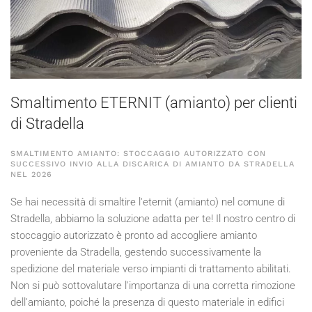
Smaltimento ETERNIT (amianto) per clienti
di Stradella
SMALTIMENTO AMIANTO: STOCCAGGIO AUTORIZZATO CON
SUCCESSIVO INVIO ALLA DISCARICA DI AMIANTO DA STRADELLA
NEL
2026
Se hai necessità di smaltire l'eternit (amianto) nel comune di
Stradella, abbiamo la soluzione adatta per te! Il nostro centro di
stoccaggio autorizzato è pronto ad accogliere amianto
proveniente da Stradella, gestendo successivamente la
spedizione del materiale verso impianti di trattamento abilitati.
Non si può sottovalutare l'importanza di una corretta rimozione
dell'amianto, poiché la presenza di questo materiale in edifici