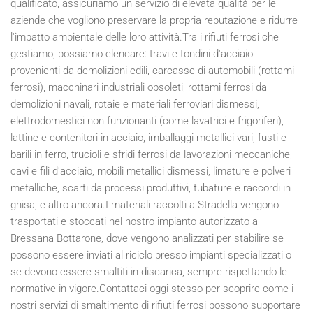
qualificato, assicuriamo un servizio di elevata qualità per le
aziende che vogliono preservare la propria reputazione e ridurre
l'impatto ambientale delle loro attività.Tra i rifiuti ferrosi che
gestiamo, possiamo elencare: travi e tondini d'acciaio
provenienti da demolizioni edili, carcasse di automobili (rottami
ferrosi), macchinari industriali obsoleti, rottami ferrosi da
demolizioni navali, rotaie e materiali ferroviari dismessi,
elettrodomestici non funzionanti (come lavatrici e frigoriferi),
lattine e contenitori in acciaio, imballaggi metallici vari, fusti e
barili in ferro, trucioli e sfridi ferrosi da lavorazioni meccaniche,
cavi e fili d'acciaio, mobili metallici dismessi, limature e polveri
metalliche, scarti da processi produttivi, tubature e raccordi in
ghisa, e altro ancora.I materiali raccolti a Stradella vengono
trasportati e stoccati nel nostro impianto autorizzato a
Bressana Bottarone, dove vengono analizzati per stabilire se
possono essere inviati al riciclo presso impianti specializzati o
se devono essere smaltiti in discarica, sempre rispettando le
normative in vigore.Contattaci oggi stesso per scoprire come i
nostri servizi di smaltimento di rifiuti ferrosi possono supportare