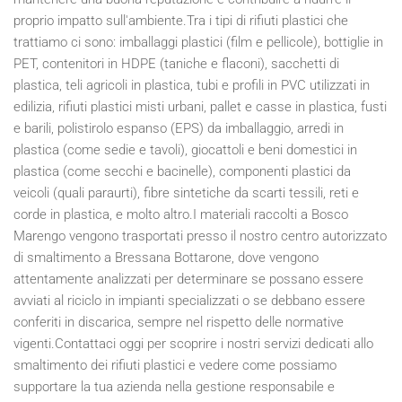
proprio impatto sull'ambiente.Tra i tipi di rifiuti plastici che
trattiamo ci sono: imballaggi plastici (film e pellicole), bottiglie in
PET, contenitori in HDPE (taniche e flaconi), sacchetti di
plastica, teli agricoli in plastica, tubi e profili in PVC utilizzati in
edilizia, rifiuti plastici misti urbani, pallet e casse in plastica, fusti
e barili, polistirolo espanso (EPS) da imballaggio, arredi in
plastica (come sedie e tavoli), giocattoli e beni domestici in
plastica (come secchi e bacinelle), componenti plastici da
veicoli (quali paraurti), fibre sintetiche da scarti tessili, reti e
corde in plastica, e molto altro.I materiali raccolti a Bosco
Marengo vengono trasportati presso il nostro centro autorizzato
di smaltimento a Bressana Bottarone, dove vengono
attentamente analizzati per determinare se possano essere
avviati al riciclo in impianti specializzati o se debbano essere
conferiti in discarica, sempre nel rispetto delle normative
vigenti.Contattaci oggi per scoprire i nostri servizi dedicati allo
smaltimento dei rifiuti plastici e vedere come possiamo
supportare la tua azienda nella gestione responsabile e