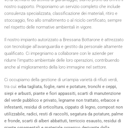
nostro supporto. Proponiamo un servizio completo che include
consulenza specializzata, classificazione dei materiali, ritiro e
stoccaggio, fino allo smaltimento o al riciclo certificato, sempre
nel rispetto delle normative ambientali in vigore.
Il nostro impianto autorizzato a Bressana Bottarone è attrezzato
con tecnologie all'avanguardia e gestito da personale altamente
qualificato. Ci impegniamo a collaborare con le aziende per
ridurre l'impatto ambientale delle loro operazioni, contribuendo
anche al miglioramento della loro immagine nel settore.
Ci occupiamo della gestione di un'ampia varietà di rifiuti verdi,
tra cui:
erba tagliata, foglie, rami e potature, tronchi e ceppi,
siepi e arbusti, piante e fiori appassiti, scarti di manutenzione
del verde pubblico e privato, legname non trattato, erbacce e
infestanti, residui di orticoltura, cippato di legno, compost non
utilizzabile, radici, resti di raccolti, segatura da potature, palme
e fronde, scarti di alberi abbattuti, terriccio esausto, residui di
piante ornamentali e materiale organico derivante dalla