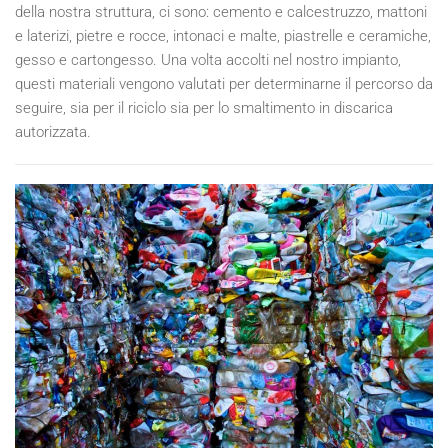
della nostra struttura, ci sono: cemento e calcestruzzo, mattoni
e laterizi, pietre e rocce, intonaci e malte, piastrelle e ceramiche,
gesso e cartongesso. Una volta accolti nel nostro impianto,
questi materiali vengono valutati per determinarne il percorso da
seguire, sia per il riciclo sia per lo smaltimento in discarica
autorizzata.