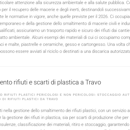
icolare attenzione alla sicurezza ambientale e alla salute pubblica. Co
 per il recupero delle macerie e degli inerti, destinandoli successivam
e le normative in vigore, anche quelle previste per il
2026
. Ci occupia
emporaneo e della gestione dello smaltimento di macerie civili e indus
lificati, assicuriamo un trasporto rapido e sicuro dei rifiuti dai canti
atto ambientale. Alcuni esempi dei materiali di cui ci occupiamo comp
naci e malte, piastrelle e ceramiche, gesso e cartongesso. Una volta ch
ossono essere avviati al riciclo o destinati a una discarica autorizzat
to rifiuti e scarti di plastica a Travo
 RIFIUTI PLASTICI PERICOLOSI E NON PERICOLOSI: STOCCAGGIO AUT
 DI RIFIUTI PLASTICI DA TRAVO
 nella gestione dello smaltimento dei rifiuti plastici, con un servizio 
la gestione dei rifiuti in plastica, sia per scarti di produzione che pe
ulenze, classificazione dei materiali, ritiro e stoccaggio, garantendo un