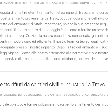
O AMIANTO: STOCCAGGIO AUTORIZZATO CON SUCCESSIVO INVIO ALLA
essità di smaltire eternit (amianto) nel comune di Travo, siamo qui per
accetta amianto proveniente da Travo, occupandosi anche dell'invio del
etta dell'amianto è di vitale importanza, poiché la sua presenza negli 
residenti. Il nostro centro di stoccaggio è dedicato a fornire un serviz
llo di sicurezza. Grazie alla nostra esperienza consolidata, garantiam
enti in modo sicuro ed efficiente. Il nostro team di tecnici qualificati 
 adeguate presso il nostro impianto. Dopo il ritiro dell'amianto e il s
eggi vigenti. Grazie alla nostra attenzione alle normative e alla nostra
n servizio di smaltimento dell'amianto affidabile, sostenibile e conveni
to rifiuti da cantieri civili e industriali a Travo
 MACERIE DA DEMOLIZIONI E CANTIERI: STOCCAGGIO AUTORIZZATO C
ncipale obiettivo è fornire soluzioni efficaci per lo smaltimento dei rifiu