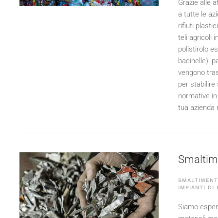
Grazie alle a
a tutte le a
rifiuti plast
teli agricoli 
polistirolo e
bacinelle), p
vengono tras
per stabilir
normative in
tua azienda n
Smaltime
SMALTIMENTO
IMPIANTI DI
Siamo espert