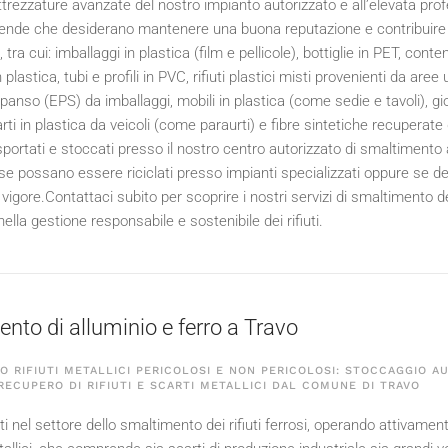
ttrezzature avanzate del nostro impianto autorizzato e all’elevata profe
ziende che desiderano mantenere una buona reputazione e contribuire al
ici, tra cui: imballaggi in plastica (film e pellicole), bottiglie in PET, co
in plastica, tubi e profili in PVC, rifiuti plastici misti provenienti da aree
spanso (EPS) da imballaggi, mobili in plastica (come sedie e tavoli), gioc
arti in plastica da veicoli (come paraurti) e fibre sintetiche recuperate 
portati e stoccati presso il nostro centro autorizzato di smaltiment
e se possano essere riciclati presso impianti specializzati oppure se 
 vigore.Contattaci subito per scoprire i nostri servizi di smaltimento 
ella gestione responsabile e sostenibile dei rifiuti.
nto di alluminio e ferro a Travo
 RIFIUTI METALLICI PERICOLOSI E NON PERICOLOSI: STOCCAGGIO A
 RECUPERO DI RIFIUTI E SCARTI METALLICI DAL COMUNE DI TRAVO
i nel settore dello smaltimento dei rifiuti ferrosi, operando attivam