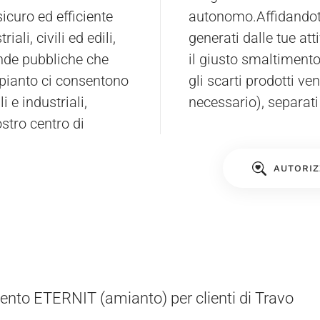
icuro ed efficiente
autonomo.Affidandot
iali, civili ed edili,
generati dalle tue att
ende pubbliche che
il giusto smaltiment
mpianto ci consentono
gli scarti prodotti v
i e industriali,
necessario), separati 
stro centro di
AUTORIZ
nto ETERNIT (amianto) per clienti di Travo