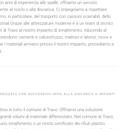
n anni di esperienza alle spalle, offriamo un servizio
ente al riciclo o alla discarica. Ci impegniamo a rispettare
mo, in particolare, del trasporto con cassoni scarrabili, dello
triali.Grazie alle attrezzature moderne e a un team di tecnici
eri di Travo al nostro impianto di smaltimento, riducendo al
rendono: cementi e calcestruzzo, mattoni e laterizi, rocce e
e i materiali arrivano presso il nostro impianto, procediamo a
a.
ORIZZATO CON SUCCESSIVO INVIO ALLA DISCARICA O IMPIANTI
attivo in tutto il comune di Travo. Offriamo una soluzione
r grandi volumi di materiale differenziato. Nel comune di Travo,
o smaltimento o un riciclo certificato dei rifiuti plastici.