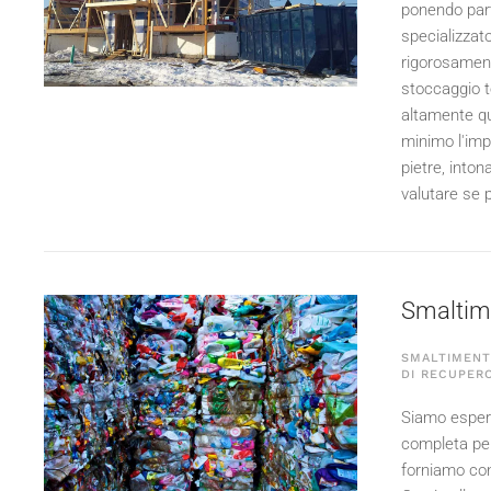
ponendo part
specializzato
rigorosament
stoccaggio t
altamente qua
minimo l'imp
pietre, into
valutare se p
Smaltimen
SMALTIMENTO
DI RECUPERO
Siamo esperti
completa per 
forniamo cons