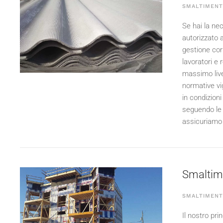
SMALTIMENT
Se hai la nec
autorizzato 
gestione corr
lavoratori e 
massimo live
normative vig
in condizioni
seguendo le l
assicuriamo u
Smaltimen
SMALTIMENTO
Il nostro pri