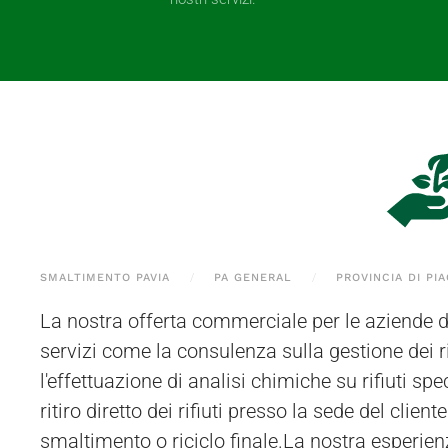
SMALTIMENTO PAVIA
PA GENERAL
PROVINCIA DI PI
La nostra offerta commerciale per le aziende d
stoccaggio, autorizzato, si trova a Bressana Bo
servizi come la consulenza sulla gestione dei ri
materiali possono essere ritirati dai nostri oper
l'effettuazione di analisi chimiche su rifiuti speci
dalla sede del cliente a Travo e nei comuni lim
ritiro diretto dei rifiuti presso la sede del cliente
mezzi appositamente autorizzati. In alternativa,
smaltimento o riciclo finale.La nostra esperienz
scegliere di inviare i materiali al nostr