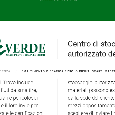
Centro di sto
autorizzato dei
ACENZA
SMALTIMENTO DISCARICA RICICLO RIFIUTI SCARTI MACE
i Travo include
ttarone (PV). I
fiuti da smaltire,
atori direttamente
ali e pericolosi, il
itrofi, utilizzando
 e il loro invio per
 i clienti possono
a e le certificazioni
o impianto in modo