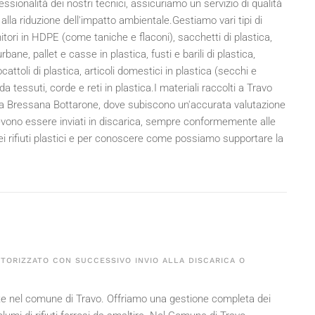
ssionalità dei nostri tecnici, assicuriamo un servizio di qualità
la riduzione dell'impatto ambientale.Gestiamo vari tipi di
ntenitori in HDPE (come taniche e flaconi), sacchetti di plastica,
 urbane, pallet e casse in plastica, fusti e barili di plastica,
attoli di plastica, articoli domestici in plastica (secchi e
da tessuti, corde e reti in plastica.I materiali raccolti a Travo
o a Bressana Bottarone, dove subiscono un'accurata valutazione
devono essere inviati in discarica, sempre conformemente alle
dei rifiuti plastici e per conoscere come possiamo supportare la
UTORIZZATO CON SUCCESSIVO INVIO ALLA DISCARICA O
ente nel comune di Travo. Offriamo una gestione completa dei