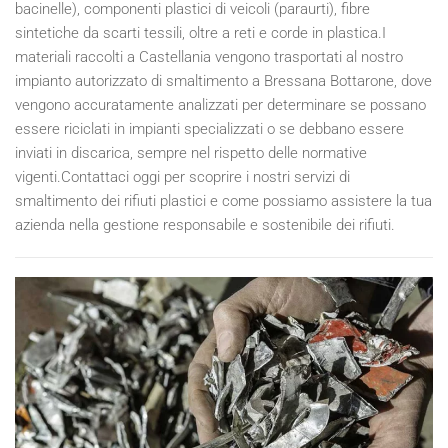
bacinelle), componenti plastici di veicoli (paraurti), fibre
sintetiche da scarti tessili, oltre a reti e corde in plastica.I
materiali raccolti a Castellania vengono trasportati al nostro
impianto autorizzato di smaltimento a Bressana Bottarone, dove
vengono accuratamente analizzati per determinare se possano
essere riciclati in impianti specializzati o se debbano essere
inviati in discarica, sempre nel rispetto delle normative
vigenti.Contattaci oggi per scoprire i nostri servizi di
smaltimento dei rifiuti plastici e come possiamo assistere la tua
azienda nella gestione responsabile e sostenibile dei rifiuti.