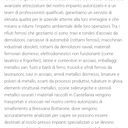
avanzate attrezzature del nostro impianto autorizzato e a un
team di professionisti qualificati, garantiamo un servizio di
elevata qualità per le aziende attente alla loro immagine e che
mirano a ridurre l’impatto ambientale delle loro operazioni.Tra i
rifiuti ferrosi che gestiamo ci sono: travi e tondini d'acciaio da
demolizioni, carcasse di automobili (rottami ferrosi), macchinari
industriali obsoleti, rottami da demolizioni navali, materiali
ferroviari dismessi, elettrodomestici non funzionanti (come
lavatrici e frigoriferi), latine e contenitori in acciaio, imballaggi
metallici vari, fusti e barili di ferro, trucioli e sfridi ferrosi da
lavorazioni, cavi in acciaio, arredi metallici dismessi, limature e
polveri di metallo, scarti da processi produttivi, tubature in ghisa,
elementi strutturali metallici, scorie siderurgiche e utensili
metallici usurati.I materiali raccolti in Castellania vengono
trasportati e stoccati nel nostro centro autorizzato di
smaltimento a Bressana Bottarone, dove vengono
accuratamente analizzati per capire se possono essere
destinati al riciclo presso impianti specializzati o se devono