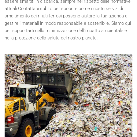
essere smaltiti in discarica, sempre nel rispetto delle normative
attuali.Contattaci subito per scoprire come i nostri servizi di
smaltimento dei rifiuti ferrosi possono aiutare la tua azienda a
gestire i materiali in modo responsabile e sostenibile. Siamo qui
per supportarti nella minimizzazione dell'impatto ambientale e
nella protezione della salute del nostro pianeta.