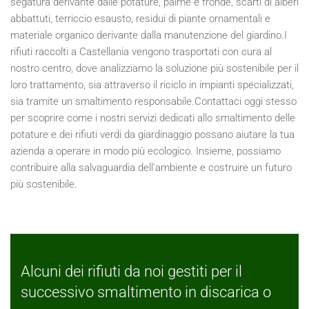
segatura derivante dalle potature, palme e fronde, scarti di alberi
abbattuti, terriccio esausto, residui di piante ornamentali e
materiale organico derivante dalla manutenzione del giardino.I
rifiuti raccolti a Castellania vengono trasportati con cura al
nostro centro, dove analizziamo la soluzione più sostenibile per il
loro trattamento, sia attraverso il riciclo in impianti specializzati,
sia tramite un smaltimento responsabile.Contattaci oggi stesso
per scoprire come i nostri servizi dedicati allo smaltimento delle
potature e dei rifiuti verdi da giardinaggio possano aiutare la tua
azienda a operare in modo più ecologico. Insieme, possiamo
contribuire alla salvaguardia dell'ambiente e costruire un futuro
più sostenibile.
Alcuni dei rifiuti da noi gestiti per il
successivo smaltimento in discarica o