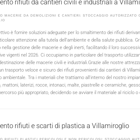
to rifiuti da cantieri civili e industriali a Villam
 MACERIE DA DEMOLIZIONI E CANTIERI: STOCCAGGIO AUTORIZZATO C
LIO
ettivo è fornire soluzioni adeguate per lo smaltimento dei rifiuti derivanti
colare attenzione alla tutela dell'ambiente e della salute pubblica. Gr
 nella gestione delle macerie e degli inerti, facilitando il loro succes
ive vigenti nel
2026
. Ci occupiamo in particolare del trasporto utilizz
stinazione delle macerie civili e industriali.Grazie alle nostre attrez
 trasporto veloce e sicuro dei rifiuti provenienti dai cantieri di Villa
to ambientale. Tra i materiali che trattiamo all'interno del nostro imp
 mattoni, laterizi, rocce, intonaci, malte, piastrelle e ceramiche, gess
percorso più appropriato, decidendo se avviare il materiale al riciclo o
to rifiuti e scarti di plastica a Villamiroglio
 RIFIUTI PLASTICI PERICOLOSI E NON PERICOLOSI: STOCCAGGIO AUT