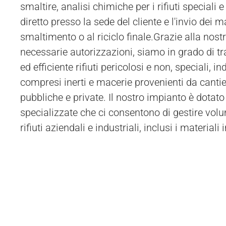
smaltire, analisi chimiche per i rifiuti speciali e p
presso la sede del cliente a Villamiroglio o nei
diretto presso la sede del cliente e l'invio dei ma
utilizzando mezzi autorizzati per i trasporti speciali. In a
smaltimento o al riciclo finale.Grazie alla nos
cliente ha la possibilità di inviare autonoma
necessarie autorizzazioni, siamo in grado di tr
ed efficiente rifiuti pericolosi e non, speciali, indu
compresi inerti e macerie provenienti da cantie
pubbliche e private. Il nostro impianto è dotato
specializzate che ci consentono di gestire volum
rifiuti aziendali e industriali, inclusi i material