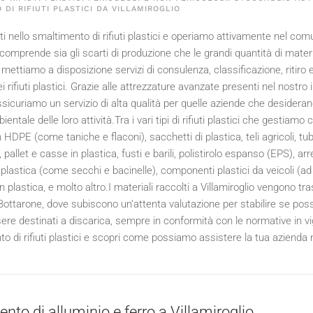
 DI RIFIUTI PLASTICI DA VILLAMIROGLIO
 nello smaltimento di rifiuti plastici e operiamo attivamente nel comun
e comprende sia gli scarti di produzione che le grandi quantità di mate
, mettiamo a disposizione servizi di consulenza, classificazione, ritiro
ei rifiuti plastici. Grazie alle attrezzature avanzate presenti nel nostr
 assicuriamo un servizio di alta qualità per quelle aziende che deside
entale delle loro attività.Tra i vari tipi di rifiuti plastici che gestiamo c
n HDPE (come taniche e flaconi), sacchetti di plastica, teli agricoli, tubi 
, pallet e casse in plastica, fusti e barili, polistirolo espanso (EPS), arr
plastica (come secchi e bacinelle), componenti plastici da veicoli (ad e
in plastica, e molto altro.I materiali raccolti a Villamiroglio vengono 
ottarone, dove subiscono un’attenta valutazione per stabilire se posso
re destinati a discarica, sempre in conformità con le normative in vig
o di rifiuti plastici e scopri come possiamo assistere la tua azienda ne
nto di alluminio e ferro a Villamiroglio