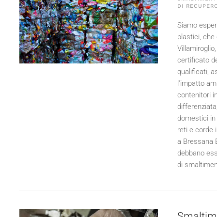
DI RECUPERO
Siamo esperti
plastici, ch
Villamiroglio
certificato d
qualificati,
l'impatto ambi
contenitori i
differenziata
domestici in 
reti e corde 
a Bressana B
debbano esse
di smaltiment
Smaltime