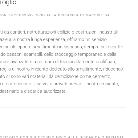
iroglio
ON SUCCESSIVO INVIO ALLA DISCARICA DI MACERIE DA
 da cantieri, ristrutturazioni edilizie e costruzioni industriali,
azie alla nostra lunga esperienza, offriamo un servizio
sivo riciclo oppure smaltimento in discarica, sempre nel rispetto
ando cassoni scarrabili, dello stoccaggio temporaneo e della
zature avanzate e a un team di tecnici altamente qualificati,
miroglio al nostro impianto dedicato allo smaltimento, riducendo
ianto ci sono vari materiali da demolizione come cemento,
o e cartongesso. Una volta arrivati presso il nostro impianto,
 destinarlo a discarica autorizzata.
ORIZZATO CON SUCCESSIVO INVIO ALLA DISCARICA O IMPIANTI