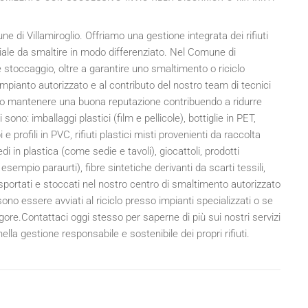
e di Villamiroglio. Offriamo una gestione integrata dei rifiuti
riale da smaltire in modo differenziato. Nel Comune di
 e stoccaggio, oltre a garantire uno smaltimento o riciclo
o impianto autorizzato e al contributo del nostro team di tecnici
rano mantenere una buona reputazione contribuendo a ridurre
i sono: imballaggi plastici (film e pellicole), bottiglie in PET,
e profili in PVC, rifiuti plastici misti provenienti da raccolta
edi in plastica (come sedie e tavoli), giocattoli, prodotti
sempio paraurti), fibre sintetiche derivanti da scarti tessili,
trasportati e stoccati nel nostro centro di smaltimento autorizzato
no essere avviati al riciclo presso impianti specializzati o se
ore.Contattaci oggi stesso per saperne di più sui nostri servizi
lla gestione responsabile e sostenibile dei propri rifiuti.