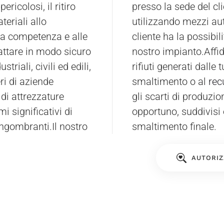
ericolosi, il ritiro
 comuni limitrofi,
teriali allo
lternativa, il
tra competenza e alle
mente i materiali al
attare in modo sicuro
nostro impianto.Affi
striali, civili ed edili,
rifiuti generati dalle
ri di aziende
smaltimento o al
rec
 di attrezzature
gli scarti di produzi
i significativi di
opportuno, suddivisi 
i ingombranti.Il nostro
smaltimento finale.
AUTORIZ