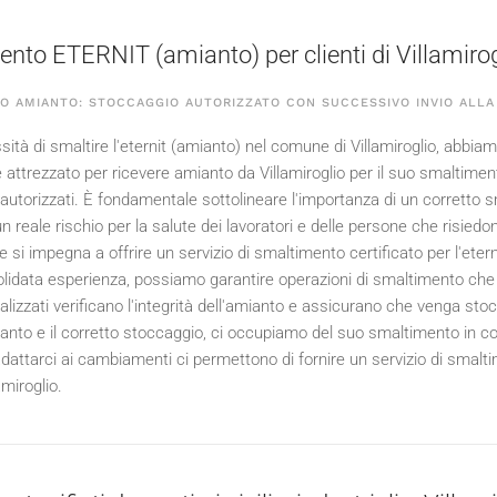
nto ETERNIT (amianto) per clienti di Villamirog
O AMIANTO: STOCCAGGIO AUTORIZZATO CON SUCCESSIVO INVIO ALLA 
ità di smaltire l'eternit (amianto) nel comune di Villamiroglio, abbiam
è attrezzato per ricevere amianto da Villamiroglio per il suo smaltime
autorizzati. È fondamentale sottolineare l'importanza di un corretto sm
n reale rischio per la salute dei lavoratori e delle persone che risiedono
 e si impegna a offrire un servizio di smaltimento certificato per l'et
lidata esperienza, possiamo garantire operazioni di smaltimento che r
ializzati verificano l'integrità dell'amianto e assicurano che venga st
mianto e il corretto stoccaggio, ci occupiamo del suo smaltimento in co
adattarci ai cambiamenti ci permettono di fornire un servizio di smalti
lamiroglio.