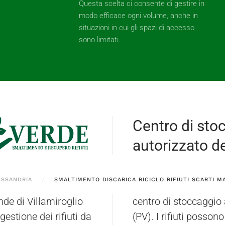
Questa scelta ci consente di gestire in
modo efficace ogni volume, anche in
situazioni in cui gli spazi di accesso
sono limitati.
Centro di sto
autorizzato dei
ESSANDRIA
SMALTIMENTO DISCARICA RICICLO RIFIUTI SCARTI M
nde di Villamiroglio
 Bressana Bottarone
gestione dei rifiuti da
 operatori direttamente