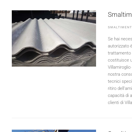
Smaltime
SMALTIMENT
Se hai necess
autorizzato 
trattamento 
costituisce u
Villamiroglio
nostra conso
tecnici spec
ritiro dell'a
capacità di 
clienti di Vil