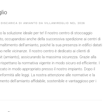
lio
DISCARICA DI AMIANTO DA VILLAMIROGLIO NEL
2026
o la soluzione ideale per te! Il nostro centro di stoccaggio
nto, occupandosi anche della successiva spedizione ai centri di
altimento dell'amianto, poiché la sua presenza in edifici datati
 nelle vicinanze. Il nostro centro è dedicato ai clienti di
ernit (amianto), assicurando la massima sicurezza. Grazie alla
ispettano la normativa vigente in modo sicuro ed efficiente. I
occato in modo appropriato presso il nostro impianto. Dopo il
nformità alle leggi. La nostra attenzione alle normative e la
mento dell'amianto affidabile, sostenibile e vantaggioso per i