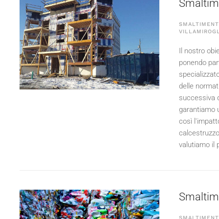
Smaltimen
SMALTIMENTO
VILLAMIROG
Il nostro obi
ponendo parti
specializzato
delle normat
successiva de
garantiamo un
così l'impat
calcestruzzo,
valutiamo il 
Smaltimen
SMALTIMENTO