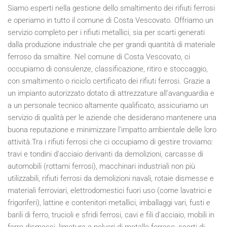
Siamo esperti nella gestione dello smaltimento dei rifiuti ferrosi
e operiamo in tutto il comune di Costa Vescovato. Offriamo un
servizio completo per i rifiuti metallici, sia per scarti generati
dalla produzione industriale che per grandi quantità di materiale
ferroso da smaltire. Nel comune di Costa Vescovato, ci
occupiamo di consulenze, classificazione, ritiro e stoccaggio,
con smaltimento o riciclo certificato dei rifiuti ferrosi. Grazie a
un impianto autorizzato dotato di attrezzature all'avanguardia e
a un personale tecnico altamente qualificato, assicuriamo un
servizio di qualità per le aziende che desiderano mantenere una
buona reputazione e minimizzare l'impatto ambientale delle loro
attività.Tra i rifiuti ferrosi che ci occupiamo di gestire troviamo:
travi e tondini d'acciaio derivanti da demolizioni, carcasse di
automobili (rottami ferrosi), macchinari industriali non più
utilizzabili, rifiuti ferrosi da demolizioni navali, rotaie dismesse e
materiali ferroviari, elettrodomestici fuori uso (come lavatrici e
frigoriferi), lattine e contenitori metallici, imballaggi vari, fusti e
barili di ferro, trucioli e sfridi ferrosi, cavi e fili d'acciaio, mobili in
ferro dismessi, limature e polveri di metallo ferroso, scarti di