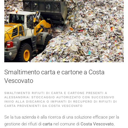
Smaltimento carta e cartone a Costa
Vescovato
SMALTIMENTO RIFIUTI DI CARTA E CARTONE PRESENTI A
ALESSANDRIA: STOCCAGGIO AUTORIZZATO CON SUCCESSIVO
INVIO ALLA DISCARICA O IMPIANTI DI RECUPERO DI RIFIUTI DI
CARTA PROVENIENTI DA COSTA VESCOVATO
Se la tua azienda è alla ricerca di una soluzione efficace per la
gestione dei rifiuti di
carta
nel comune di
Costa Vescovato
,