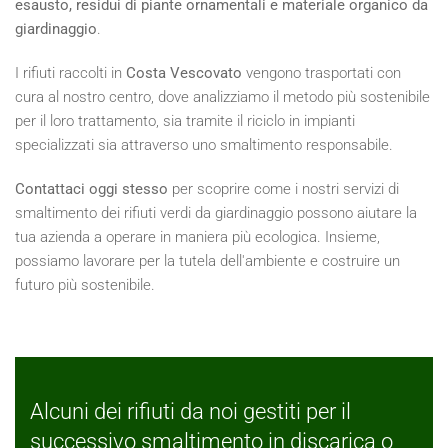
esausto, residui di piante ornamentali e materiale organico da
giardinaggio
.
I rifiuti raccolti in
Costa Vescovato
vengono trasportati con
cura al nostro centro, dove analizziamo il metodo più sostenibile
per il loro trattamento, sia tramite il riciclo in impianti
specializzati sia attraverso uno smaltimento responsabile.
Contattaci oggi stesso
per scoprire come i nostri servizi di
smaltimento dei rifiuti verdi da giardinaggio possono aiutare la
tua azienda a operare in maniera più ecologica. Insieme,
possiamo lavorare per la tutela dell'ambiente e costruire un
futuro più sostenibile.
Alcuni dei rifiuti da noi gestiti per il
successivo smaltimento in discarica o