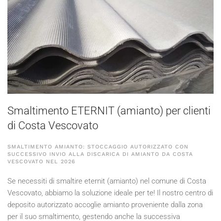
Smaltimento ETERNIT (amianto) per clienti
di Costa Vescovato
SMALTIMENTO AMIANTO: STOCCAGGIO AUTORIZZATO CON
SUCCESSIVO INVIO ALLA DISCARICA DI AMIANTO DA COSTA
VESCOVATO NEL
2026
Se necessiti di smaltire eternit (amianto) nel comune di Costa
Vescovato, abbiamo la soluzione ideale per te! Il nostro centro di
deposito autorizzato accoglie amianto proveniente dalla zona
per il suo smaltimento, gestendo anche la successiva