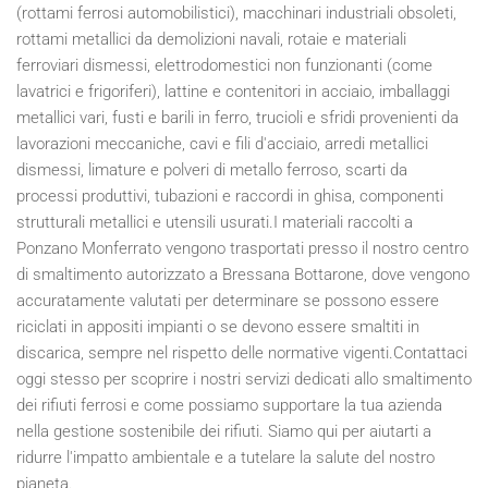
(rottami ferrosi automobilistici), macchinari industriali obsoleti,
rottami metallici da demolizioni navali, rotaie e materiali
ferroviari dismessi, elettrodomestici non funzionanti (come
lavatrici e frigoriferi), lattine e contenitori in acciaio, imballaggi
metallici vari, fusti e barili in ferro, trucioli e sfridi provenienti da
lavorazioni meccaniche, cavi e fili d'acciaio, arredi metallici
dismessi, limature e polveri di metallo ferroso, scarti da
processi produttivi, tubazioni e raccordi in ghisa, componenti
strutturali metallici e utensili usurati.I materiali raccolti a
Ponzano Monferrato vengono trasportati presso il nostro centro
di smaltimento autorizzato a Bressana Bottarone, dove vengono
accuratamente valutati per determinare se possono essere
riciclati in appositi impianti o se devono essere smaltiti in
discarica, sempre nel rispetto delle normative vigenti.Contattaci
oggi stesso per scoprire i nostri servizi dedicati allo smaltimento
dei rifiuti ferrosi e come possiamo supportare la tua azienda
nella gestione sostenibile dei rifiuti. Siamo qui per aiutarti a
ridurre l'impatto ambientale e a tutelare la salute del nostro
pianeta.