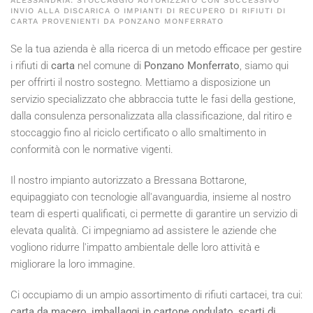
ALESSANDRIA: STOCCAGGIO AUTORIZZATO CON SUCCESSIVO
INVIO ALLA DISCARICA O IMPIANTI DI RECUPERO DI RIFIUTI DI
CARTA PROVENIENTI DA PONZANO MONFERRATO
Se la tua azienda è alla ricerca di un metodo efficace per gestire
i rifiuti di
carta
nel comune di
Ponzano Monferrato
, siamo qui
per offrirti il nostro sostegno. Mettiamo a disposizione un
servizio specializzato che abbraccia tutte le fasi della gestione,
dalla consulenza personalizzata alla classificazione, dal ritiro e
stoccaggio fino al riciclo certificato o allo smaltimento in
conformità con le normative vigenti.
Il nostro impianto autorizzato a Bressana Bottarone,
equipaggiato con tecnologie all'avanguardia, insieme al nostro
team di esperti qualificati, ci permette di garantire un servizio di
elevata qualità. Ci impegniamo ad assistere le aziende che
vogliono ridurre l'impatto ambientale delle loro attività e
migliorare la loro immagine.
Ci occupiamo di un ampio assortimento di rifiuti cartacei, tra cui:
carta da macero, imballaggi in cartone ondulato, scarti di