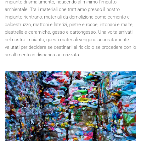
impianto di smaltimento, riducendo al minimo l'impatto
ambientale. Tra i materiali che trattiamo presso il nostro
impianto rientrano: materiali da demolizione come cemento e
calcestruzzo, mattoni e laterizi, pietre e rocce, intonaci e malte,
piastrelle e ceramiche, gesso e cartongesso. Una volta arrivati
nel nostro impianto, questi materiali vengono accuratamente
valutati per decidere se destinarli al riciclo o se procedere con lo
smaltimento in discarica autorizzata.