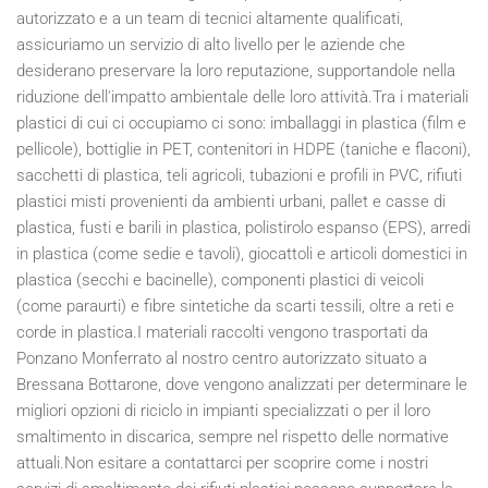
autorizzato e a un team di tecnici altamente qualificati,
assicuriamo un servizio di alto livello per le aziende che
desiderano preservare la loro reputazione, supportandole nella
riduzione dell'impatto ambientale delle loro attività.Tra i materiali
plastici di cui ci occupiamo ci sono: imballaggi in plastica (film e
pellicole), bottiglie in PET, contenitori in HDPE (taniche e flaconi),
sacchetti di plastica, teli agricoli, tubazioni e profili in PVC, rifiuti
plastici misti provenienti da ambienti urbani, pallet e casse di
plastica, fusti e barili in plastica, polistirolo espanso (EPS), arredi
in plastica (come sedie e tavoli), giocattoli e articoli domestici in
plastica (secchi e bacinelle), componenti plastici di veicoli
(come paraurti) e fibre sintetiche da scarti tessili, oltre a reti e
corde in plastica.I materiali raccolti vengono trasportati da
Ponzano Monferrato al nostro centro autorizzato situato a
Bressana Bottarone, dove vengono analizzati per determinare le
migliori opzioni di riciclo in impianti specializzati o per il loro
smaltimento in discarica, sempre nel rispetto delle normative
attuali.Non esitare a contattarci per scoprire come i nostri