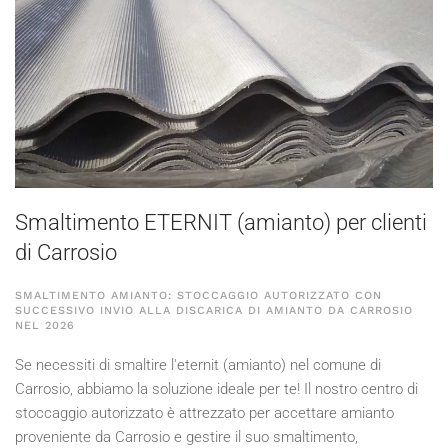
Smaltimento ETERNIT (amianto) per clienti
di Carrosio
SMALTIMENTO AMIANTO: STOCCAGGIO AUTORIZZATO CON
SUCCESSIVO INVIO ALLA DISCARICA DI AMIANTO DA CARROSIO
NEL
2026
Se necessiti di smaltire l'eternit (amianto) nel comune di
Carrosio, abbiamo la soluzione ideale per te! Il nostro centro di
stoccaggio autorizzato è attrezzato per accettare amianto
proveniente da Carrosio e gestire il suo smaltimento,