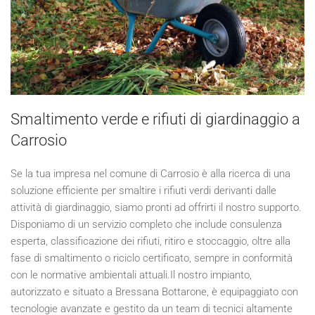
Smaltimento verde e rifiuti di giardinaggio a
Carrosio
Se la tua impresa nel comune di Carrosio è alla ricerca di una
soluzione efficiente per smaltire i rifiuti verdi derivanti dalle
attività di giardinaggio, siamo pronti ad offrirti il nostro supporto.
Disponiamo di un servizio completo che include consulenza
esperta, classificazione dei rifiuti, ritiro e stoccaggio, oltre alla
fase di smaltimento o riciclo certificato, sempre in conformità
con le normative ambientali attuali.Il nostro impianto,
autorizzato e situato a Bressana Bottarone, è equipaggiato con
tecnologie avanzate e gestito da un team di tecnici altamente