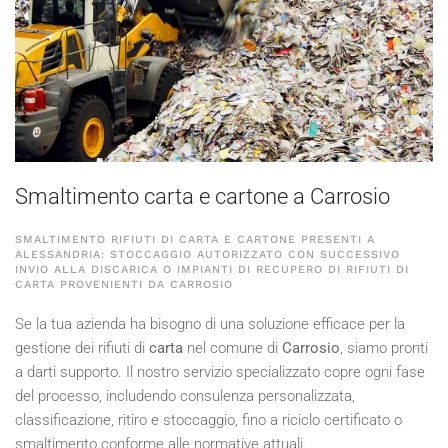
Smaltimento carta e cartone a Carrosio
SMALTIMENTO RIFIUTI DI CARTA E CARTONE PRESENTI A
ALESSANDRIA: STOCCAGGIO AUTORIZZATO CON SUCCESSIVO
INVIO ALLA DISCARICA O IMPIANTI DI RECUPERO DI RIFIUTI DI
CARTA PROVENIENTI DA CARROSIO
Se la tua azienda ha bisogno di una soluzione efficace per la
gestione dei rifiuti di
carta
nel comune di
Carrosio
, siamo pronti
a darti supporto. Il nostro servizio specializzato copre ogni fase
del processo, includendo consulenza personalizzata,
classificazione, ritiro e stoccaggio, fino a riciclo certificato o
smaltimento conforme alle normative attuali.