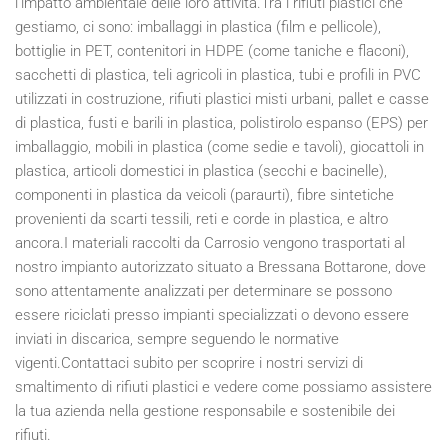
l'impatto ambientale delle loro attività.Tra i rifiuti plastici che
gestiamo, ci sono: imballaggi in plastica (film e pellicole),
bottiglie in PET, contenitori in HDPE (come taniche e flaconi),
sacchetti di plastica, teli agricoli in plastica, tubi e profili in PVC
utilizzati in costruzione, rifiuti plastici misti urbani, pallet e casse
di plastica, fusti e barili in plastica, polistirolo espanso (EPS) per
imballaggio, mobili in plastica (come sedie e tavoli), giocattoli in
plastica, articoli domestici in plastica (secchi e bacinelle),
componenti in plastica da veicoli (paraurti), fibre sintetiche
provenienti da scarti tessili, reti e corde in plastica, e altro
ancora.I materiali raccolti da Carrosio vengono trasportati al
nostro impianto autorizzato situato a Bressana Bottarone, dove
sono attentamente analizzati per determinare se possono
essere riciclati presso impianti specializzati o devono essere
inviati in discarica, sempre seguendo le normative
vigenti.Contattaci subito per scoprire i nostri servizi di
smaltimento di rifiuti plastici e vedere come possiamo assistere
la tua azienda nella gestione responsabile e sostenibile dei
rifiuti.