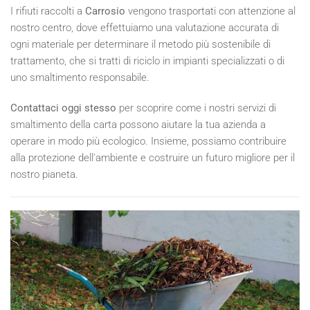
I rifiuti raccolti a
Carrosio
vengono trasportati con attenzione al
nostro centro, dove effettuiamo una valutazione accurata di
ogni materiale per determinare il metodo più sostenibile di
trattamento, che si tratti di riciclo in impianti specializzati o di
uno smaltimento responsabile.
Contattaci oggi stesso
per scoprire come i nostri servizi di
smaltimento della carta possono aiutare la tua azienda a
operare in modo più ecologico. Insieme, possiamo contribuire
alla protezione dell'ambiente e costruire un futuro migliore per il
nostro pianeta.