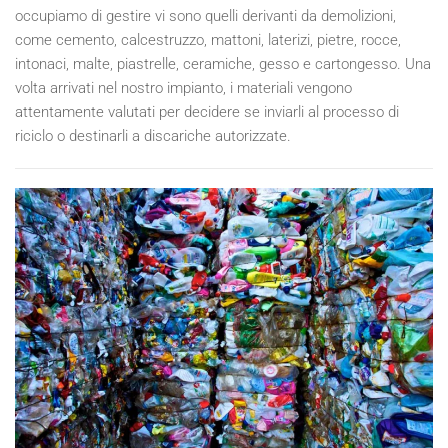
occupiamo di gestire vi sono quelli derivanti da demolizioni,
come cemento, calcestruzzo, mattoni, laterizi, pietre, rocce,
intonaci, malte, piastrelle, ceramiche, gesso e cartongesso. Una
volta arrivati nel nostro impianto, i materiali vengono
attentamente valutati per decidere se inviarli al processo di
riciclo o destinarli a discariche autorizzate.