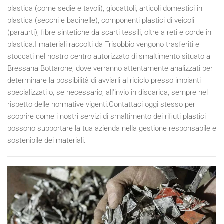
plastica (come sedie e tavoli), giocattoli, articoli domestici in
plastica (secchi e bacinelle), componenti plastici di veicoli
(paraurti), fibre sintetiche da scarti tessili, oltre a reti e corde in
plastica.I materiali raccolti da Trisobbio vengono trasferiti e
stoccati nel nostro centro autorizzato di smaltimento situato a
Bressana Bottarone, dove verranno attentamente analizzati per
determinare la possibilità di avviarli al riciclo presso impianti
specializzati o, se necessario, all'invio in discarica, sempre nel
rispetto delle normative vigenti.Contattaci oggi stesso per
scoprire come i nostri servizi di smaltimento dei rifiuti plastici
possono supportare la tua azienda nella gestione responsabile e
sostenibile dei materiali.