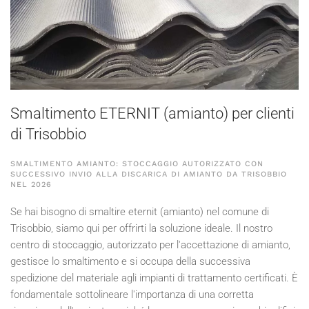
Smaltimento ETERNIT (amianto) per clienti
di Trisobbio
SMALTIMENTO AMIANTO: STOCCAGGIO AUTORIZZATO CON
SUCCESSIVO INVIO ALLA DISCARICA DI AMIANTO DA TRISOBBIO
NEL
2026
Se hai bisogno di smaltire eternit (amianto) nel comune di
Trisobbio, siamo qui per offrirti la soluzione ideale. Il nostro
centro di stoccaggio, autorizzato per l'accettazione di amianto,
gestisce lo smaltimento e si occupa della successiva
spedizione del materiale agli impianti di trattamento certificati. È
fondamentale sottolineare l'importanza di una corretta