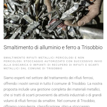
Smaltimento di alluminio e ferro a Trisobbio
SMALTIMENTO RIFIUTI METALLICI PERICOLOSI E NON
PERICOLOSI: STOCCAGGIO AUTORIZZATO CON SUCCESSIVO INVIO
ALLA DISCARICA O IMPIANTI DI RECUPERO DI RIFIUTI E SCARTI
METALLICI DAL COMUNE DI TRISOBBIO
Siamo esperti nel settore del trattamento dei rifiuti ferrosi,
offrendo i nostri servizi in tutto il comune di Trisobbio. La nostra
proposta include una gestione completa dei materiali metallici,
che si tratti di scarti provenienti da attività industriali o di grandi
volumi di rifiuti ferrosi da smaltire. Nel comune di Trisobbio,
offriamo consulenza, classificazione, ritiro e stoccaggio,