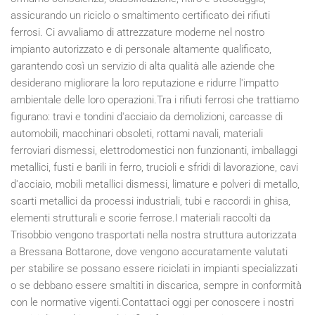
assicurando un riciclo o smaltimento certificato dei rifiuti
ferrosi. Ci avvaliamo di attrezzature moderne nel nostro
impianto autorizzato e di personale altamente qualificato,
garantendo così un servizio di alta qualità alle aziende che
desiderano migliorare la loro reputazione e ridurre l'impatto
ambientale delle loro operazioni.Tra i rifiuti ferrosi che trattiamo
figurano: travi e tondini d'acciaio da demolizioni, carcasse di
automobili, macchinari obsoleti, rottami navali, materiali
ferroviari dismessi, elettrodomestici non funzionanti, imballaggi
metallici, fusti e barili in ferro, trucioli e sfridi di lavorazione, cavi
d'acciaio, mobili metallici dismessi, limature e polveri di metallo,
scarti metallici da processi industriali, tubi e raccordi in ghisa,
elementi strutturali e scorie ferrose.I materiali raccolti da
Trisobbio vengono trasportati nella nostra struttura autorizzata
a Bressana Bottarone, dove vengono accuratamente valutati
per stabilire se possano essere riciclati in impianti specializzati
o se debbano essere smaltiti in discarica, sempre in conformità
con le normative vigenti.Contattaci oggi per conoscere i nostri