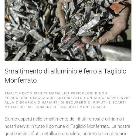
Smaltimento di alluminio e ferro a Tagliolo
Monferrato
SMALTIMENTO RIFIUTI METALLICI PERICOLOSI E NON
PERICOLOSI: STOCCAGGIO AUTORIZZATO CON SUCCESSIVO INVIO
ALLA DISCARICA O IMPIANTI DI RECUPERO DI RIFIUTI E SCARTI
METALLICI DAL COMUNE DI TAGLIOLO MONFERRATO
Siamo esperti nello smaltimento dei rifiuti ferrosi e offriamo i
nostri servizi in tutto il comune di Tagliolo Monferrato. La nostra
gestione dei rifiuti metallici è completa, coprendo sia gli scarti