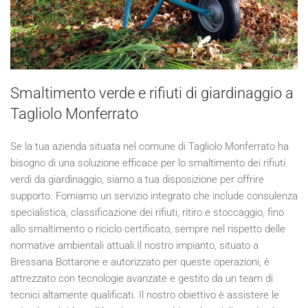
Smaltimento verde e rifiuti di giardinaggio a
Tagliolo Monferrato
Se la tua azienda situata nel comune di Tagliolo Monferrato ha
bisogno di una soluzione efficace per lo smaltimento dei rifiuti
verdi da giardinaggio, siamo a tua disposizione per offrire
supporto. Forniamo un servizio integrato che include consulenza
specialistica, classificazione dei rifiuti, ritiro e stoccaggio, fino
allo smaltimento o riciclo certificato, sempre nel rispetto delle
normative ambientali attuali.Il nostro impianto, situato a
Bressana Bottarone e autorizzato per queste operazioni, è
attrezzato con tecnologie avanzate e gestito da un team di
tecnici altamente qualificati. Il nostro obiettivo è assistere le