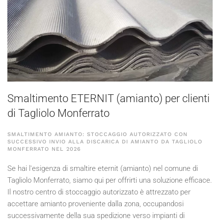
Smaltimento ETERNIT (amianto) per clienti
di Tagliolo Monferrato
SMALTIMENTO AMIANTO: STOCCAGGIO AUTORIZZATO CON
SUCCESSIVO INVIO ALLA DISCARICA DI AMIANTO DA TAGLIOLO
MONFERRATO NEL
2026
Se hai l'esigenza di smaltire eternit (amianto) nel comune di
Tagliolo Monferrato, siamo qui per offrirti una soluzione efficace.
Il nostro centro di stoccaggio autorizzato è attrezzato per
accettare amianto proveniente dalla zona, occupandosi
successivamente della sua spedizione verso impianti di