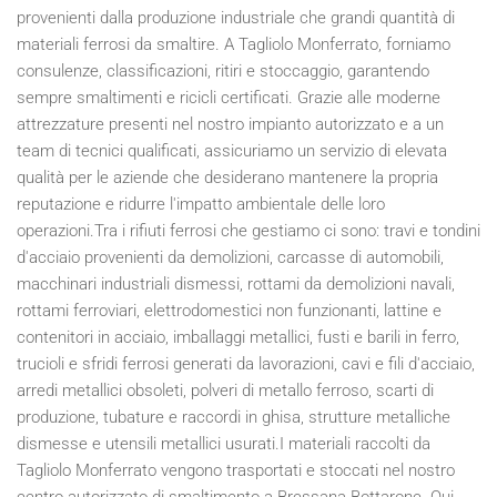
provenienti dalla produzione industriale che grandi quantità di
materiali ferrosi da smaltire. A Tagliolo Monferrato, forniamo
consulenze, classificazioni, ritiri e stoccaggio, garantendo
sempre smaltimenti e ricicli certificati. Grazie alle moderne
attrezzature presenti nel nostro impianto autorizzato e a un
team di tecnici qualificati, assicuriamo un servizio di elevata
qualità per le aziende che desiderano mantenere la propria
reputazione e ridurre l'impatto ambientale delle loro
operazioni.Tra i rifiuti ferrosi che gestiamo ci sono: travi e tondini
d'acciaio provenienti da demolizioni, carcasse di automobili,
macchinari industriali dismessi, rottami da demolizioni navali,
rottami ferroviari, elettrodomestici non funzionanti, lattine e
contenitori in acciaio, imballaggi metallici, fusti e barili in ferro,
trucioli e sfridi ferrosi generati da lavorazioni, cavi e fili d'acciaio,
arredi metallici obsoleti, polveri di metallo ferroso, scarti di
produzione, tubature e raccordi in ghisa, strutture metalliche
dismesse e utensili metallici usurati.I materiali raccolti da
Tagliolo Monferrato vengono trasportati e stoccati nel nostro
centro autorizzato di smaltimento a Bressana Bottarone. Qui,