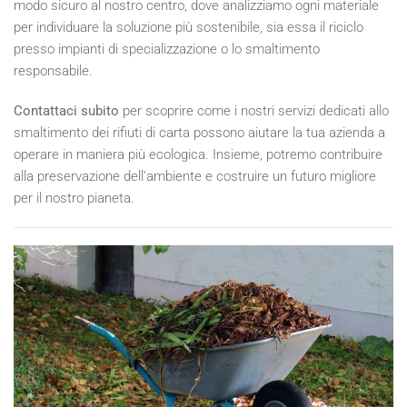
modo sicuro al nostro centro, dove analizziamo ogni materiale
per individuare la soluzione più sostenibile, sia essa il riciclo
presso impianti di specializzazione o lo smaltimento
responsabile.
Contattaci subito
per scoprire come i nostri servizi dedicati allo
smaltimento dei rifiuti di carta possono aiutare la tua azienda a
operare in maniera più ecologica. Insieme, potremo contribuire
alla preservazione dell'ambiente e costruire un futuro migliore
per il nostro pianeta.