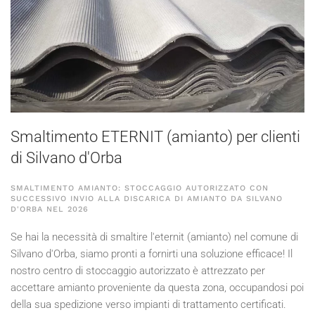
Smaltimento ETERNIT (amianto) per clienti
di Silvano d'Orba
SMALTIMENTO AMIANTO: STOCCAGGIO AUTORIZZATO CON
SUCCESSIVO INVIO ALLA DISCARICA DI AMIANTO DA SILVANO
D'ORBA NEL
2026
Se hai la necessità di smaltire l'eternit (amianto) nel comune di
Silvano d'Orba, siamo pronti a fornirti una soluzione efficace! Il
nostro centro di stoccaggio autorizzato è attrezzato per
accettare amianto proveniente da questa zona, occupandosi poi
della sua spedizione verso impianti di trattamento certificati.