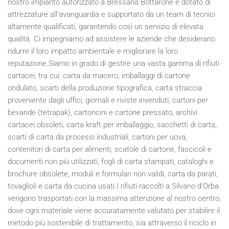
nostro impianto autorizzato a Bressana Bottarone è dotato di
attrezzature all'avanguardia e supportato da un team di tecnici
altamente qualificati, garantendo così un servizio di elevata
qualità. Ci impegniamo ad assistere le aziende che desiderano
ridurre il loro impatto ambientale e migliorare la loro
reputazione.Siamo in grado di gestire una vasta gamma di rifiuti
cartacei, tra cui: carta da macero, imballaggi di cartone
ondulato, scarti della produzione tipografica, carta straccia
proveniente dagli uffici, giornali e riviste invenduti, cartoni per
bevande (tetrapak), cartoncini e cartone pressato, archivi
cartacei obsoleti, carta kraft per imballaggio, sacchetti di carta,
scarti di carta da processi industriali, cartoni per uova,
contenitori di carta per alimenti, scatole di cartone, fascicoli e
documenti non più utilizzati, fogli di carta stampati, cataloghi e
brochure obsolete, moduli e formulari non validi, carta da parati,
tovaglioli e carta da cucina usati.I rifiuti raccolti a Silvano d'Orba
vengono trasportati con la massima attenzione al nostro centro,
dove ogni materiale viene accuratamente valutato per stabilire il
metodo più sostenibile di trattamento, sia attraverso il riciclo in