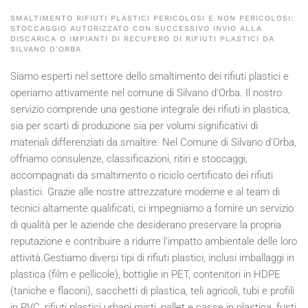
SMALTIMENTO RIFIUTI PLASTICI PERICOLOSI E NON PERICOLOSI:
STOCCAGGIO AUTORIZZATO CON SUCCESSIVO INVIO ALLA
DISCARICA O IMPIANTI DI RECUPERO DI RIFIUTI PLASTICI DA
SILVANO D'ORBA
Siamo esperti nel settore dello smaltimento dei rifiuti plastici e
operiamo attivamente nel comune di Silvano d'Orba. Il nostro
servizio comprende una gestione integrale dei rifiuti in plastica,
sia per scarti di produzione sia per volumi significativi di
materiali differenziati da smaltire. Nel Comune di Silvano d'Orba,
offriamo consulenze, classificazioni, ritiri e stoccaggi,
accompagnati da smaltimento o riciclo certificato dei rifiuti
plastici. Grazie alle nostre attrezzature moderne e al team di
tecnici altamente qualificati, ci impegniamo a fornire un servizio
di qualità per le aziende che desiderano preservare la propria
reputazione e contribuire a ridurre l'impatto ambientale delle loro
attività.Gestiamo diversi tipi di rifiuti plastici, inclusi imballaggi in
plastica (film e pellicole), bottiglie in PET, contenitori in HDPE
(taniche e flaconi), sacchetti di plastica, teli agricoli, tubi e profili
in PVC, rifiuti plastici urbani misti, pallet e casse in plastica, fusti