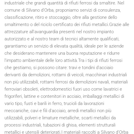
industriale che grandi quantità di rifiuti ferrosi da smaltire. Nel
comune di Silvano d'Orba, proponiamo servizi di consulenza,
classificazione, ritiro e stoccaggio, oltre alla gestione dello
smaltimento o del riciclo certificato dei rifiuti metallici.Grazie alle
attrezzature all'avanguardia presenti nel nostro impianto
autorizzato e al nostro team di tecnici altamente qualificati,
garantiamo un servizio di elevata qualità, ideale per le aziende
che desiderano mantenere una buona reputazione e ridurre
l'impatto ambientale delle loro attività.Tra i tipi di rifiuti ferrosi
che gestiamo, si possono citare: travi e tondini d'acciaio
derivanti da demolizioni, rottami di veicoli, macchinari industriali
non più utilizzabili, rottami ferrosi da demolizioni navali, materiali
ferroviari obsoleti, elettrodomestici fuori uso come lavatrici e
frigoriferi, lattine e contenitori in acciaio, imballaggi metallici di
vario tipo, fusti e barili in ferro, trucioli da lavorazioni
meccaniche, cavi e fili d'acciaio, arredi metallici non più
utilizzabili, polveri e limature metalliche, scarti metallici da
processi industriali, tubazioni di ghisa, elementi strutturali
metallici e utensili deteriorati.I materiali raccolti a Silvano d'Orba