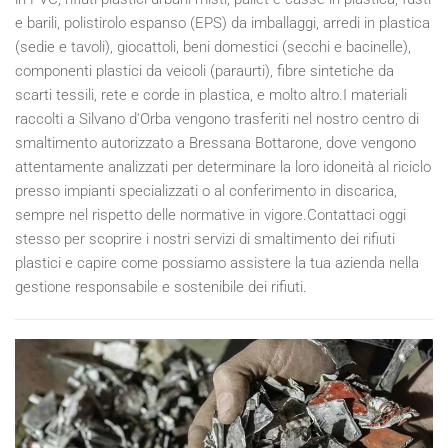
e barili, polistirolo espanso (EPS) da imballaggi, arredi in plastica
(sedie e tavoli), giocattoli, beni domestici (secchi e bacinelle),
componenti plastici da veicoli (paraurti), fibre sintetiche da
scarti tessili, rete e corde in plastica, e molto altro.I materiali
raccolti a Silvano d'Orba vengono trasferiti nel nostro centro di
smaltimento autorizzato a Bressana Bottarone, dove vengono
attentamente analizzati per determinare la loro idoneità al riciclo
presso impianti specializzati o al conferimento in discarica,
sempre nel rispetto delle normative in vigore.Contattaci oggi
stesso per scoprire i nostri servizi di smaltimento dei rifiuti
plastici e capire come possiamo assistere la tua azienda nella
gestione responsabile e sostenibile dei rifiuti.