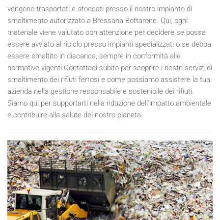
vengono trasportati e stoccati presso il nostro impianto di
smaltimento autorizzato a Bressana Bottarone. Qui, ogni
materiale viene valutato con attenzione per decidere se possa
essere avviato al riciclo presso impianti specializzati o se debba
essere smaltito in discarica, sempre in conformità alle
normative vigenti.Contattaci subito per scoprire i nostri servizi di
smaltimento dei rifiuti ferrosi e come possiamo assistere la tua
azienda nella gestione responsabile e sostenibile dei rifiuti.
Siamo qui per supportarti nella riduzione dell'impatto ambientale
e contribuire alla salute del nostro pianeta.