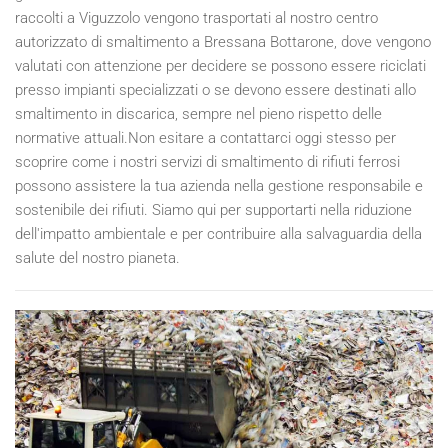
raccolti a Viguzzolo vengono trasportati al nostro centro
autorizzato di smaltimento a Bressana Bottarone, dove vengono
valutati con attenzione per decidere se possono essere riciclati
presso impianti specializzati o se devono essere destinati allo
smaltimento in discarica, sempre nel pieno rispetto delle
normative attuali.Non esitare a contattarci oggi stesso per
scoprire come i nostri servizi di smaltimento di rifiuti ferrosi
possono assistere la tua azienda nella gestione responsabile e
sostenibile dei rifiuti. Siamo qui per supportarti nella riduzione
dell'impatto ambientale e per contribuire alla salvaguardia della
salute del nostro pianeta.