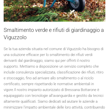
Smaltimento verde e rifiuti di giardinaggio a
Viguzzolo
Se la tua azienda situata nel comune di Viguzzolo ha bisogno di
una soluzione efficace per lo smaltimento dei rifiuti verdi
derivanti dal giardinaggio, siamo qui per offrirti il nostro
supporto. Mettiamo a disposizione un servizio completo che
include consulenza specializzata, classificazione dei rifiuti, ritiro
e stoccaggio, fino ad arrivare allo smaltimento o al riciclo
certificato, sempre rispettando le normative ambientali in
vigore.Il nostro impianto autorizzato di Bressana Bottarone è
equipaggiato con tecnologie all'avanguardia e gestito da tecnici
altamente qualificati. Siamo dedicati ad aiutare le aziende a
minimizzare l'impatto ambientale delle loro attività, contribuendo