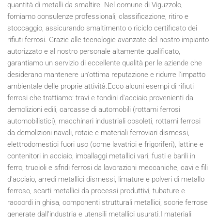
quantità di metalli da smaltire. Nel comune di Viguzzolo,
forniamo consulenze professionali, classificazione, ritiro e
stoccaggio, assicurando smaltimento o riciclo certificato dei
rifiuti ferrosi. Grazie alle tecnologie avanzate del nostro impianto
autorizzato e al nostro personale altamente qualificato,
garantiamo un servizio di eccellente qualità per le aziende che
desiderano mantenere un'ottima reputazione e ridurre l'impatto
ambientale delle proprie attività.Ecco alcuni esempi di rifiuti
ferrosi che trattiamo: travi e tondini d'acciaio provenienti da
demolizioni edili, carcasse di automobili (rottami ferrosi
automobilistici), macchinari industriali obsoleti, rottami ferrosi
da demolizioni navali, rotaie e materiali ferroviari dismessi,
elettrodomestici fuori uso (come lavatrici e frigoriferi), lattine e
contenitori in acciaio, imballaggi metallici vari, fusti e barili in
ferro, trucioli e sfridi ferrosi da lavorazioni meccaniche, cavi e fili
d'acciaio, arredi metallici dismessi, limature e polveri di metallo
ferroso, scarti metallici da processi produttivi, tubature e
raccordi in ghisa, componenti strutturali metallici, scorie ferrose
generate dall'industria e utensili metallici usurati.I materiali