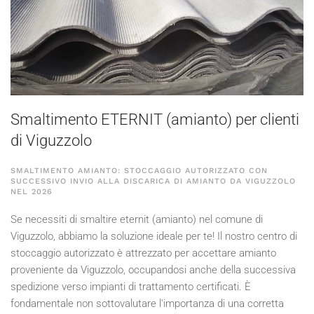
Smaltimento ETERNIT (amianto) per clienti
di Viguzzolo
SMALTIMENTO AMIANTO: STOCCAGGIO AUTORIZZATO CON
SUCCESSIVO INVIO ALLA DISCARICA DI AMIANTO DA VIGUZZOLO
NEL
2026
Se necessiti di smaltire eternit (amianto) nel comune di
Viguzzolo, abbiamo la soluzione ideale per te! Il nostro centro di
stoccaggio autorizzato è attrezzato per accettare amianto
proveniente da Viguzzolo, occupandosi anche della successiva
spedizione verso impianti di trattamento certificati. È
fondamentale non sottovalutare l'importanza di una corretta