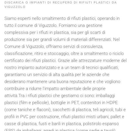
DISCARICA O IMPIANTI DI RECUPERO DI RIFIUTI PLASTICI DA
VIGUZZOLO
Siamo esperti nello smaltimento di rifiuti plastici, operando in
tutto il comune di Viguzzolo. Forniamo una gestione
complessiva per i rifiuti in plastica, sia per gli scarti di
produzione sia per grandi volumi di materiali differenziati. Nel
Comune di Viguzzolo, offriamo servizi di consulenza,
classificazione, ritiro e stoccaggio, oltre a smaltimento o riciclo
certificato dei rifiuti plastici. Grazie alle attrezzature moderne del
nostro impianto autorizzato e a un team di tecnici qualificati,
garantiamo un servizio di alta qualità per le aziende che
desiderano mantenere una buona reputazione e che vogliono
contribuire a ridurre l'impatto ambientale delle proprie
attività.Tra i rifiuti plastici che gestiamo ci sono: imballaggi
plastici (film e pellicole), bottiglie in PET, contenitori in HDPE
(come taniche e flaconi), sacchetti di plastica, teli agricoli, tubi e
profili in PVC per costruzione, rifiuti plastici misti urbani, pallet e
casse di plastica, fusti e barili in plastica, polistirolo espanso
(EPS) da imballaggi, arredi in plastica (come sedie e tavoli),