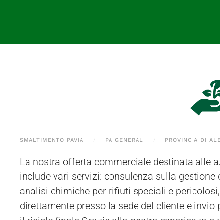
SMALTIMENTO PAVIA
PA GENERAL
PROVINCIA DI AL
La nostra offerta commerciale destinata alle a
stoccaggio, autorizzato e situato a Bressana B
include vari servizi: consulenza sulla gestione de
permette il ritiro dei materiali da Gavi e da
analisi chimiche per rifiuti speciali e pericolosi,
effettuato dai nostri operatori utilizzando me
direttamente presso la sede del cliente e invio
autorizzati. In alternativa, i clienti po