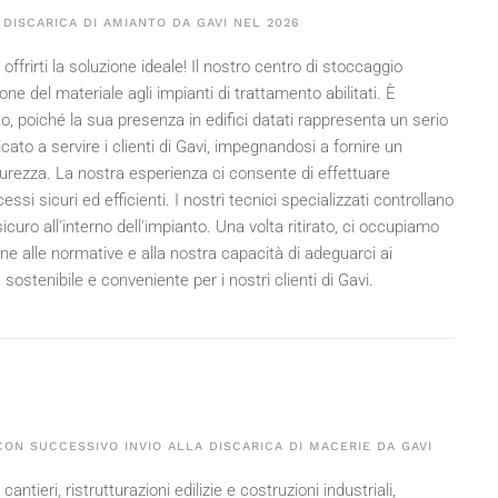
DISCARICA DI AMIANTO DA GAVI NEL
2026
ffrirti la soluzione ideale! Il nostro centro di stoccaggio
 del materiale agli impianti di trattamento abilitati. È
, poiché la sua presenza in edifici datati rappresenta un serio
dicato a servire i clienti di Gavi, impegnandosi a fornire un
icurezza. La nostra esperienza ci consente di effettuare
i sicuri ed efficienti. I nostri tecnici specializzati controllano
uro all'interno dell'impianto. Una volta ritirato, ci occupiamo
one alle normative e alla nostra capacità di adeguarci ai
sostenibile e conveniente per i nostri clienti di Gavi.
ON SUCCESSIVO INVIO ALLA DISCARICA DI MACERIE DA GAVI
antieri, ristrutturazioni edilizie e costruzioni industriali,