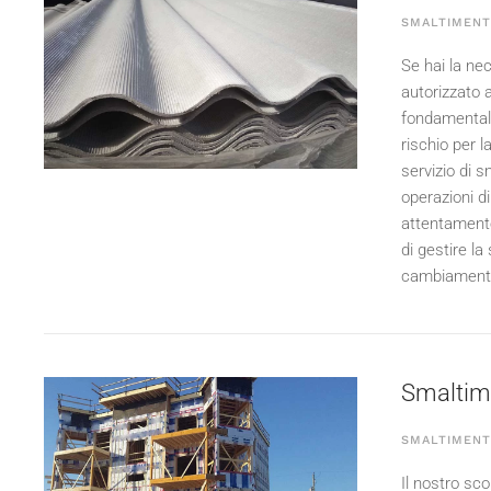
SMALTIMENT
Se hai la nec
autorizzato 
fondamentale
rischio per l
servizio di 
operazioni di
attentamente
di gestire la
cambiamenti l
Smaltimen
SMALTIMENTO
Il nostro sco