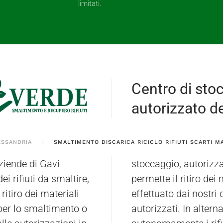
limitati.
Centro di sto
autorizzato dei
ESSANDRIA
SMALTIMENTO DISCARICA RICICLO RIFIUTI SCARTI MA
ziende di Gavi
ottarone (PV),
i rifiuti da smaltire,
lle aree circostanti,
 ritiro dei materiali
zzi specializzati e
 per lo smaltimento o
ssono anche inviare