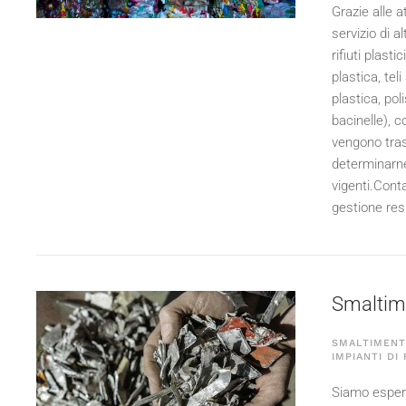
Grazie alle a
servizio di a
rifiuti plast
plastica, teli
plastica, pol
bacinelle), c
vengono tras
determinarne 
vigenti.Conta
gestione resp
Smaltime
SMALTIMENTO
IMPIANTI DI
Siamo esperti