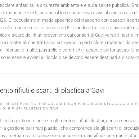
icolare enfasi sulla sicurezza ambientale e sulla salute pubblica. Gra
 di macerie e inerti, curando il loro successivo avvio al riciclo o alla 
026
. Ci occupiamo in modo specifico del trasporto con cassoni scarra
delle macerie civili e industriali.Utilizzando attrezzature avanzate e 
ido e sicuro dei rifiuti provenienti dai cantieri di Gavi verso il nostr
ra i materiali che trattiamo si trovano in particolare i materiali da d
ce, intonaci e malte, piastrelle e ceramiche, gesso e cartongesso. Una 
ssono essere avviati al riciclo o se devono essere destinati a discaric
to rifiuti e scarti di plastica a Gavi
 RIFIUTI PLASTICI PERICOLOSI E NON PERICOLOSI: STOCCAGGIO AUT
 DI RIFIUTI PLASTICI DA GAVI
 nella gestione e nello smaltimento di rifiuti plastici, con un servizio
la gestione dei rifiuti plastici, che comprende sia gli scarti di produzio
 Gavi, mettiamo a disposizione consulenza, classificazione, ritiri e st