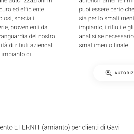
alle autorizzazioni in
autonomamente i rifi
uro ed efficiente
puoi essere certo che 
olosi, speciali,
sia per lo smaltiment
erie, provenienti da
impianto, i rifiuti e 
avanguardia del nostro
analisi se necessario),
à di rifiuti aziendali
smaltimento finale.
o impianto di
AUTORIZ
nto ETERNIT (amianto) per clienti di Gavi