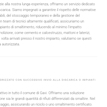
zie alla nostra lunga esperienza, offriamo un servizio dedicato
discarica. Siamo impegnati a garantire il rispetto delle normative
bili, del stoccaggio temporaneo e della gestione del
un team di tecnici altamente qualificati, assicuriamo un
o impianto di smaltimento, riducendo al minimo l'impatto
emolizione, come cemento e calcestruzzo, mattoni e laterizi,
volta arrivati presso il nostro impianto, valutiamo se questi
a autorizzata.
ORIZZATO CON SUCCESSIVO INVIO ALLA DISCARICA O IMPIANTI
 attivo in tutto il comune di Gavi. Offriamo una soluzione
ne sia le grandi quantità di rifiuti differenziati da smaltire. Nel
occaggio, assicurando un riciclo o uno smaltimento certificato.