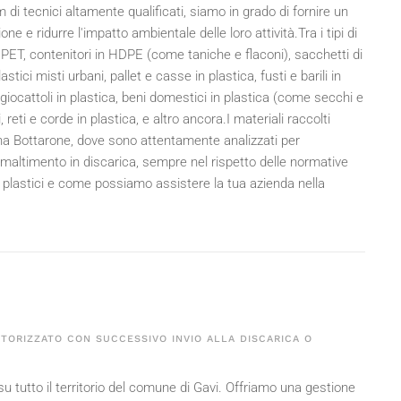
 di tecnici altamente qualificati, siamo in grado di fornire un
ne e ridurre l'impatto ambientale delle loro attività.Tra i tipi di
e in PET, contenitori in HDPE (come taniche e flaconi), sacchetti di
plastici misti urbani, pallet e casse in plastica, fusti e barili in
, giocattoli in plastica, beni domestici in plastica (come secchi e
, reti e corde in plastica, e altro ancora.I materiali raccolti
na Bottarone, dove sono attentamente analizzati per
o smaltimento in discarica, sempre nel rispetto delle normative
uti plastici e come possiamo assistere la tua azienda nella
UTORIZZATO CON SUCCESSIVO INVIO ALLA DISCARICA O
su tutto il territorio del comune di Gavi. Offriamo una gestione