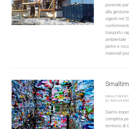
ponendo part
alla gestione
vigenti nel
2
conferimento 
trasporto rap
ambientale. T
pietre e roc
materiali po
Smaltimen
SMALTIMENTO
DI RECUPERO
Siamo esperti
completa per 
territorio di