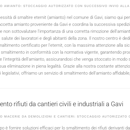
O AMIANTO: STOCCAGGIO AUTORIZZATO CON SUCCESSIVO INVIO ALLA 
essità di smaltire eternit (amianto) nel comune di Gavi, siamo qui per o
accetta amianto proveniente da Gavi e coordina la successiva spedizione
 non sottovalutare l'importanza di una corretta rimozione dell'amianto
a salute dei lavoratori e degli abitanti della zona. Il nostro centro è de
smaltimento certificato per l'eternit, con la massima attenzione alla s
 smaltimento in conformità con la normativa vigente, garantendo process
 l'integrità dell'amianto, assicurandosi che venga stoccato in modo sic
 sua eliminazione in piena legalità. Grazie alla nostra costante attenzi
egislativi, offriamo un servizio di smaltimento dell'amianto affidabile, 
to rifiuti da cantieri civili e industriali a Gavi
 MACERIE DA DEMOLIZIONI E CANTIERI: STOCCAGGIO AUTORIZZATO C
po è fornire soluzioni efficaci per lo smaltimento dei rifiuti derivanti da c