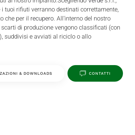
uti al nostro impianto.Scegliendo
Verde
s.r.l.,
i tuoi rifiuti verranno destinati correttamente,
o che per il
recupero
. All'interno del nostro
gli scarti di produzione vengono classificati (con
 suddivisi e avviati al riciclo o allo
ZAZIONI & DOWNLOADS
CONTATTI