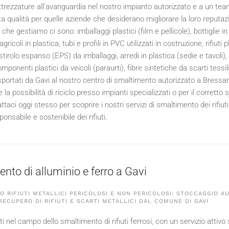
ttrezzature all'avanguardia nel nostro impianto autorizzato e a un team
lta qualità per quelle aziende che desiderano migliorare la loro reputazio
ici che gestiamo ci sono: imballaggi plastici (film e pellicole), bottigli
 agricoli in plastica, tubi e profili in PVC utilizzati in costruzione, rifiuti 
istirolo espanso (EPS) da imballaggi, arredi in plastica (sedie e tavoli)
omponenti plastici da veicoli (paraurti), fibre sintetiche da scarti tessili
portati da Gavi al nostro centro di smaltimento autorizzato a Bressa
la possibilità di riciclo presso impianti specializzati o per il corrett
ttaci oggi stesso per scoprire i nostri servizi di smaltimento dei rifi
onsabile e sostenibile dei rifiuti.
nto di alluminio e ferro a Gavi
 RIFIUTI METALLICI PERICOLOSI E NON PERICOLOSI: STOCCAGGIO A
 RECUPERO DI RIFIUTI E SCARTI METALLICI DAL COMUNE DI GAVI
 nel campo dello smaltimento di rifiuti ferrosi, con un servizio attivo 