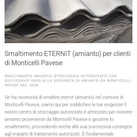
Smaltimento ETERNIT (amianto) per clienti
di Monticelli Pavese
SMALTIMENTO AMIANTO: STOCCAGGIO AUTORIZZATO CON
SUCCESSIVO INVIO ALLA DISCARICA DI AMIANTO DA MONTICELLI
PAVESE NEL
2026
Se hai necessità di smaltire eternit (amianto) nel comune di
Monticelli Pavese, siamo qui per soddisfare le tue esigenze! Il
nostro centro di stoccaggio autorizzato è attrezzato per ricevere
amianto proveniente da Monticelli Pavese e gestirne lo
smaltimento, provvedendo anche alla sua successiva consegna
agli impianti di trattamento autorizzati. È fondamentale