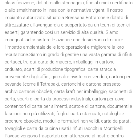
classificazione, dal ritiro allo stoccaggio, fino al riciclo certificato
o allo smaltimento in linea con le normative vigenti.Il nostro
impianto autorizzato situato a Bressana Bottarone è dotato di
attrezzature all'avanguardia e supportato da un team di tecnici
esperti, garantendo così un servizio di alta qualità. Siamo
impegnati ad assistere le aziende che desiderano diminuire
l'impatto ambientale delle loro operazioni e migliorare la loro
reputazione.Siamo in grado di gestire una vasta gamma di rifiuti
cartacei, tra cui: carta da macero, imballaggi in cartone
ondulato, scarti di produzione tipografica, carta straccia
proveniente dagli uffici, giornali e riviste non venduti, cartoni per
bevande (come il Tetrapak), cartoncini e cartone pressato,
archivi cartacei obsoleti, carta kraft per imballaggio, sacchetti di
carta, scarti di carta da processi industriali, cartoni per uova,
contenitori di carta per alimenti, scatole di cartone, documenti e
fascicoli non più utilizzati, fogli di carta stampati, cataloghi e
brochure obsolete, moduli e formulari non validi, carta da parati,
tovaglioli e carta da cucina usati.I rifiuti raccolti a Monticelli
Pavese vengono trasportati con attenzione al nostro centro,