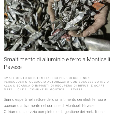
Smaltimento di alluminio e ferro a Monticelli
Pavese
SMALTIMENTO RIFIUTI METALLICI PERICOLOSI E NON
PERICOLOSI: STOCCAGGIO AUTORIZZATO CON SUCCESSIVO INVIO
ALLA DISCARICA O IMPIANTI DI RECUPERO DI RIFIUTI E SCARTI
METALLICI DAL COMUNE DI MONTICELLI PAVESE
Siamo esperti nel settore dello smaltimento dei rifiuti ferrosi e
operiamo attivamente nel comune di Monticelli Pavese.
Offriamo un servizio completo per la gestione dei metalli, che