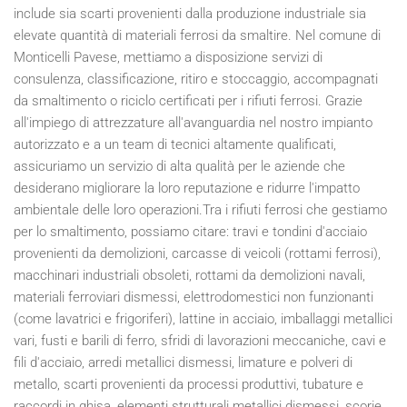
include sia scarti provenienti dalla produzione industriale sia
elevate quantità di materiali ferrosi da smaltire. Nel comune di
Monticelli Pavese, mettiamo a disposizione servizi di
consulenza, classificazione, ritiro e stoccaggio, accompagnati
da smaltimento o riciclo certificati per i rifiuti ferrosi. Grazie
all'impiego di attrezzature all'avanguardia nel nostro impianto
autorizzato e a un team di tecnici altamente qualificati,
assicuriamo un servizio di alta qualità per le aziende che
desiderano migliorare la loro reputazione e ridurre l'impatto
ambientale delle loro operazioni.Tra i rifiuti ferrosi che gestiamo
per lo smaltimento, possiamo citare: travi e tondini d'acciaio
provenienti da demolizioni, carcasse di veicoli (rottami ferrosi),
macchinari industriali obsoleti, rottami da demolizioni navali,
materiali ferroviari dismessi, elettrodomestici non funzionanti
(come lavatrici e frigoriferi), lattine in acciaio, imballaggi metallici
vari, fusti e barili di ferro, sfridi di lavorazioni meccaniche, cavi e
fili d'acciaio, arredi metallici dismessi, limature e polveri di
metallo, scarti provenienti da processi produttivi, tubature e
raccordi in ghisa, elementi strutturali metallici dismessi, scorie