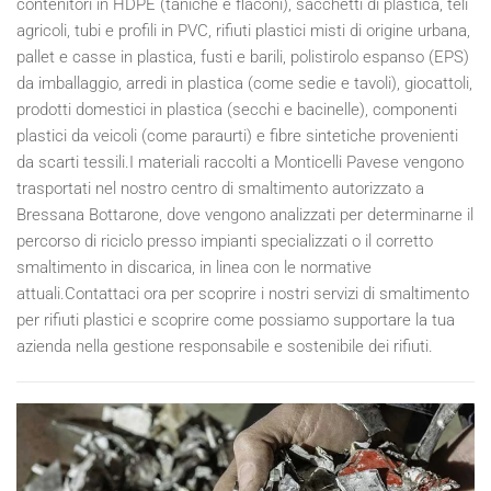
contenitori in HDPE (taniche e flaconi), sacchetti di plastica, teli
agricoli, tubi e profili in PVC, rifiuti plastici misti di origine urbana,
pallet e casse in plastica, fusti e barili, polistirolo espanso (EPS)
da imballaggio, arredi in plastica (come sedie e tavoli), giocattoli,
prodotti domestici in plastica (secchi e bacinelle), componenti
plastici da veicoli (come paraurti) e fibre sintetiche provenienti
da scarti tessili.I materiali raccolti a Monticelli Pavese vengono
trasportati nel nostro centro di smaltimento autorizzato a
Bressana Bottarone, dove vengono analizzati per determinarne il
percorso di riciclo presso impianti specializzati o il corretto
smaltimento in discarica, in linea con le normative
attuali.Contattaci ora per scoprire i nostri servizi di smaltimento
per rifiuti plastici e scoprire come possiamo supportare la tua
azienda nella gestione responsabile e sostenibile dei rifiuti.