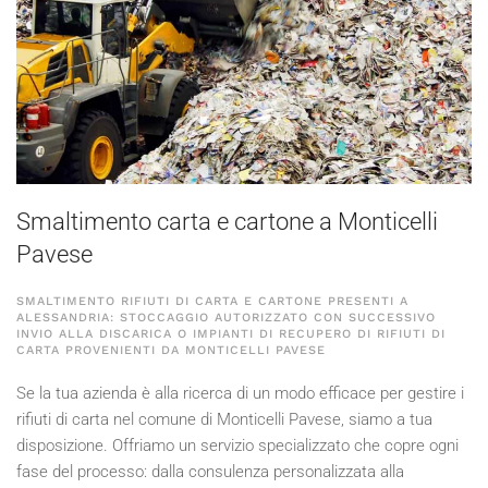
Smaltimento carta e cartone a Monticelli
Pavese
SMALTIMENTO RIFIUTI DI CARTA E CARTONE PRESENTI A
ALESSANDRIA: STOCCAGGIO AUTORIZZATO CON SUCCESSIVO
INVIO ALLA DISCARICA O IMPIANTI DI RECUPERO DI RIFIUTI DI
CARTA PROVENIENTI DA MONTICELLI PAVESE
Se la tua azienda è alla ricerca di un modo efficace per gestire i
rifiuti di carta nel comune di Monticelli Pavese, siamo a tua
disposizione. Offriamo un servizio specializzato che copre ogni
fase del processo: dalla consulenza personalizzata alla