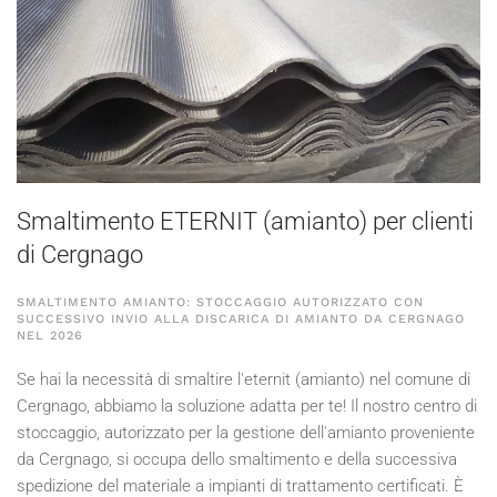
Smaltimento ETERNIT (amianto) per clienti
di Cergnago
SMALTIMENTO AMIANTO: STOCCAGGIO AUTORIZZATO CON
SUCCESSIVO INVIO ALLA DISCARICA DI AMIANTO DA CERGNAGO
NEL
2026
Se hai la necessità di smaltire l'eternit (amianto) nel comune di
Cergnago, abbiamo la soluzione adatta per te! Il nostro centro di
stoccaggio, autorizzato per la gestione dell'amianto proveniente
da Cergnago, si occupa dello smaltimento e della successiva
spedizione del materiale a impianti di trattamento certificati. È