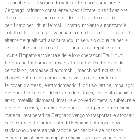
ma anche grandi volumi di materiali ferrosi da smaltire. A
Cergnago, offriamo consulenze specializzate, classificazione,
ritiro e stoccaggio, con opzioni di smaltimento o riciclo
certificato per i rifiuti ferrosi. Il nostro impianto autorizzato è
dotato di tecnologie all'avanguardia e un team di professionisti
altamente qualificati, assicurando un servizio di qualità per le
aziende che vogliono mantenere una buona reputazione e
ridurre l'impatto ambientale delle loro operazioni.Tra i rifiuti
ferrosi che trattiamo, si trovano: travi e tondini d'acciaio da
demolizioni, carcasse di automobili, macchinari industriali
obsoleti, rottami da demolizioni navali, rotaie e materiali
ferroviari dismessi, elettrodomestici fuori uso, lattine, imballaggi
metallici, fusti e barili di ferro, sfridi metallici, cavi e fili d'acciaio,
arredi metallici dismessi, limature e polveri di metallo, tubature e
raccordi in ghisa, e utensili metallici usurati, per citarne alcuni.I
materiali recuperati da Cergnago vengono trasportati e stoccati
nel nostro centro autorizzato di Bressana Bottarone, dove
subiscono un'attenta valutazione per decidere se possono
essere riciclati presso impianti specializzati o devono essere