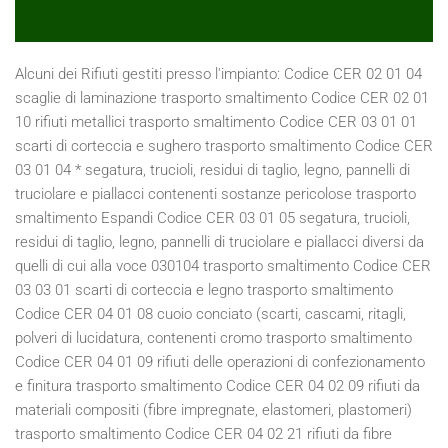
Alcuni dei Rifiuti gestiti presso l'impianto: Codice CER 02 01 04 scaglie di laminazione trasporto smaltimento Codice CER 02 01 10 rifiuti metallici trasporto smaltimento Codice CER 03 01 01 scarti di corteccia e sughero trasporto smaltimento Codice CER 03 01 04 * segatura, trucioli, residui di taglio, legno, pannelli di truciolare e piallacci contenenti sostanze pericolose trasporto smaltimento Espandi Codice CER 03 01 05 segatura, trucioli, residui di taglio, legno, pannelli di truciolare e piallacci diversi da quelli di cui alla voce 030104 trasporto smaltimento Codice CER 03 03 01 scarti di corteccia e legno trasporto smaltimento Codice CER 04 01 08 cuoio conciato (scarti, cascami, ritagli, polveri di lucidatura, contenenti cromo trasporto smaltimento Codice CER 04 01 09 rifiuti delle operazioni di confezionamento e finitura trasporto smaltimento Codice CER 04 02 09 rifiuti da materiali compositi (fibre impregnate, elastomeri, plastomeri) trasporto smaltimento Codice CER 04 02 21 rifiuti da fibre tessili grezze trasporto smaltimento Codice CER 04 02 22 rifiuti da fibre tessili lavorate trasporto smaltimento Codice CER 04 02 99 rifiuti non specificati altrimenti (limitatamente a sfridi e scarti tessili misti del confezionamento dei sedili per auto e varie misti con il ferro) trasporto smaltimento Codice CER 07 02 99 rifiuti non specificati altrimenti (limitatamente a gomma e sfridi di gomma) trasporto smaltimento Codice CER 08 03 17* toner per stampa esauriti contenenti sostanze pericolose trasporto smaltimento Codice CER 08 03 18 toner per stampa esauriti diversi da quelli di cui alla voce 080317* trasporto smaltimento Codice CER 09 01 07 carta e pellicole per fotografia, contenenti argento o composti dell' argento trasporto smaltimento Codice CER 09 01 08 carta e pellicole per fotografia, non contenenti argento o composti dell' argento trasporto smaltimento Codice CER 10 02 10 scaglie di laminazione trasporto smaltimento Codice CER 10 12 06 stampi di scarto trasporto smaltimento Codice CER 11 02 06 rifiuti della lavorazione idrometallurgica del rame, diversi da quelli di cui alla voce 110205 trasporto smaltimento Codice CER 11 05 01 zinco solido trasporto smaltimento Codice CER 11 05 02 ceneri di zinco trasporto smaltimento Codice CER 11 05 03* rifiuti solidi prodotti dal trattamento dei fumi trasporto smaltimento Codice CER 12 01 01 limatura e trucioli di metalli ferrosi trasporto smaltimento Codice CER 12 01 02 polveri e particolato di metalli ferrosi trasporto smaltimento Codice CER 12 01 03 limatura, scaglie e polveri di metalli non ferrosi trasporto smaltimento Codice CER 12 01 04 polveri e particolato di metalli non ferrosi trasporto smaltimento Codice CER 12 01 05 limatura e trucioli di materiali plastici trasporto smaltimento Codice CER 12 01 99 rifiuti non specificati altrimenti (limitatamente a carta abrasiva, dischi e mole abrasive, polvere e sabbia abrasiva) trasporto smaltimento Codice CER 13 02 04 * scarti di olio minerale per motori, ingranaggi e lubrificazione, clorurati trasporto smaltimento Codice CER 13 02 05 * scarti di olio minerale per motori, ingranaggi e lubrificazione, non clorurati trasporto smaltimento Codice CER 13 02 06* scarti di olio sintetico per motori, ingranaggi e lubrificazione trasporto smaltimento Codice CER 13 02 07* olio per motori, ingranaggi e lubrificazione, facilmente biodegradabile trasporto smaltimento Codice CER 13 02 08* altri oli per motori, ingranaggi e lubrificazione trasporto smaltimento Codice CER 15 01 01 imballaggi in carta e cartone trasporto smaltimento Codice CER 15 01 02 imballaggi in plastica trasporto smaltimento Codice CER 15 01 03 imballaggi in legno trasporto smaltimento Codice CER 15 01 04 imballaggi metallici trasporto smaltimento Codice CER 15 01 05 imballaggi compositi trasporto smaltimento Codice CER 15 01 06 imballaggi in materiali misti trasporto smaltimento Codice CER 15 01 07 imballaggi in vetro trasporto smaltimento Codice CER 15 01 09 imballaggi in materia tessile trasporto smaltimento Codice CER 15 01 10* imballaggi contenenti residui di sostanze pericolose o contaminati da tali sostanze trasporto smaltimento Codice CER 15 01 11* imballaggi metallici contenenti matrici solide porose pericolose (ad esempio amianto), compresi i contenitori a pressione vuoti trasporto smaltimento Codice CER 15 02 02* assorbenti, materiali filtranti (inclusi filtri dell'olio non specificati altrimenti), stracci e indumenti protettivi, contaminati da sostanze pericolose) trasporto smaltimento Codice CER 15 02 03 assorbenti, materiali filtranti , stracci e indumenti protettivi, diversi da quelli di cui alla voce 150202* trasporto smaltimento Codice CER 16 01 03 pneumatici fuori uso trasporto smaltimento Codice CER 16 01 06 veicoli fuori uso, non contenenti liquidi né altre componenti pericolose trasporto smaltimento Codice CER 16 01 07* filtri dell'olio trasporto smaltimento Codice CER 16 01 12 pastiglie per freni, diverse da quelle di cui alla voce 160111 trasporto smaltimento Codice CER 16 01 15 liquidi antigelo diversi da quelli di cui alla voce 160114* trasporto smaltimento Codice CER 16 01 16 serbatoi per gas liquido trasporto smaltimento Codice CER 16 01 17 metalli ferrosi trasporto smaltimento Codice CER 16 01 18 metalli non ferrosi trasporto smaltimento Codice CER 16 01 19 plastica trasporto smaltimento Codice CER 16 01 20 vetro trasporto smaltimento Codice CER 16 01 22 componenti non specificati altrimenti trasporto smaltimento Codice CER 16 02 11 * apparecchiature fuori uso, contenenti clorofluorocarburi, HCFC, HFC trasporto smaltimento Codice CER 16 02 13 * apparecchiature fuori uso, contenenti componenti pericolosi diversi da quelli di cui alle voci 160209 e 160212 trasporto smaltimento Codice CER 16 02 14 apparecchiature fuori uso, diverse da quelle di cui alle voci da 160209 a 160213 trasporto smaltimento Codice CER 16 02 15 * componenti pericolosi rimossi da apparecchiature fuori uso trasporto smaltimento Codice CER 16 02 16 componenti rimossi da apparecchiature fuori uso, diversi da quelli di cui alla voce 160215 trasporto smaltimento Codice CER 16 06 01 * batterie al piombo trasporto smaltimento Codice CER 17 01 06 * miscugli o scorie di cemento, mattoni, mattonelle e cercamiche, diverse da quelle di cui alla voce 170106 trasporto smaltimento Codice CER 17 01 07 miscugli di cemento, mattoni, mattonelle e ceramiche, diversi da quelli di cui alla voce 170106 trasporto smaltimento Codice CER 17 02 01 legno trasporto smaltimento Codice CER 17 02 02 vetro trasporto smaltimento Codice CER 17 02 03 plastica trasporto smaltimento Codice CER 17 02 04 * vetro, plastica e legno contenenti sostanze pericolose o da esse contaminati trasporto smaltimento Codice CER 17 04 01 rame, bronzo, ottone trasporto smaltimento Codice CER 17 04 02 alluminio trasporto smaltimento Codice CER 17 04 03 piombo trasporto smaltimento Codice CER 17 04 04 zinco trasporto smaltimento Codice CER 17 04 05 ferro e acciaio trasporto smaltimento Codice CER 17 04 06 stagno trasporto smaltimento Codice CER 17 04 07 metalli misti trasporto smaltimento Codice CER 17 04 09* rifiuti metallici contaminati da sostanze pericolose trasporto smaltimento Codice CER 17 04 10* cavi, impregnati di olio, di catrame di carbone o di altre sostanze pericolose trasporto smaltimento Codice CER 17 04 11 cavi, diversi da quelli di cui alla voce 170410 trasporto smaltimento Codice CER 17 06 03 * altri materiali isolanti contenenti o costituiti da sostanze pericolose trasporto smaltimento Codice CER 17 06 04 materiali isolanti diversi da quelli di cui alle voci 170601 e 170603 trasporto smaltimento Codice CER 17 06 05* materiali da costruzione contenenti amianto trasporto smaltimento Codice CER 17 08 01* materiali da costruzione a base di gesso contaminati da sostanze pericolose trasporto smaltimento Codice CER 17 08 02 materiali da costruzione a base di gesso diversi da quelli di cui alla voce 170801 trasporto smaltimento Codice CER 17 09 03* altri rifiuti dell'attività di costruzione e demolizione (compresi rifiuti misti) contenenti sostanze pericolose trasporto smaltimento Codice CER 17 09 04 rifiuti misti dell'attività di costruzione e demolizione, diversi da quelli di cui alle voci 170901, 170902 e 170903 trasporto smaltimento Codice CER 19 01 02 materiali ferrosi estratti da ceneri pesanti trasporto smaltimento Codice CER 19 10 01 rifiuti di ferro e acciaio trasporto smaltimento Codice CER 19 10 02 rifiuti di metalli non ferrosi trasporto smaltimento Codice CER 19 12 01 carta e cartone trasporto smaltimento Codice CER 19 12 03 metalli non ferrosi trasporto smaltimento Codice CER 19 12 04 plastica e gomma trasporto smaltimento Codice CER 19 12 05 vetro trasporto smaltimento Codice CER 19 12 07 legno diverso da quello di cui alla voce 191206 trasporto smaltimento Codice CER 19 12 08 prodotti tessili trasporto smaltimento Codice CER 20 01 01 carta e cartone trasporto smaltimento Codice CER 20 01 02 vetro trasporto smaltimento Codice CER 20 01 11 prodotti tessili trasporto smaltimento Codice CER 20 01 23* apparecchiature fuori uso contenenti clorofluorocarburi trasporto smaltimento Codice CER 20 01 27* vernici, inchiostri, adesivi e resine contenenti sostanze pericolose trasporto smaltimento Codice CER 20 01 28 vernici, inchiostri, adesivi e resine diversi da quelli di cui alla voce 20 01 27 trasporto smaltimento Codice CER 20 01 35* apparecchiature elettriche ed elettroniche fuori uso, diverse da quelle di cui alle voci 200121 e 200123, contenenti componenti pericolose trasporto smaltim