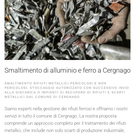
Smaltimento di alluminio e ferro a Cergnago
SMALTIMENTO RIFIUTI METALLICI PERICOLOSI E NON
PERICOLOSI: STOCCAGGIO AUTORIZZATO CON SUCCESSIVO INVIO
ALLA DISCARICA O IMPIANTI DI RECUPERO DI RIFIUTI E SCARTI
METALLICI DAL COMUNE DI CERGNAGO
Siamo esperti nella gestione dei rifiuti ferrosi e offriamo i nostri
servizi in tutto il comune di Cergnago. La nostra proposta
comprende un approccio completo per il trattamento dei rifiuti
metallici, che include non solo scarti di produzione industriale,