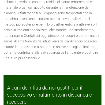
abbattuti, terriccio esausto, residui di piante ornamentali e
materiale organico raccolto durante la manutenzione del
giardino.I rifiuti raccolti a Cergnago sono trasportati con la
massima attenzione al nostro centro, dove analizziamo il
metodo più sostenibile per il loro trattamento, sia attraverso il
riciclo in impianti specializzati che tramite uno smaltimento
responsabile.Contattaci oggi stesso per scoprire come i nostri
servizi di smaltimento dei rifiuti verdi da giardinaggio possono
aiutare la tua azienda a operare in chiave ecologica. Insieme,
potremo contribuire alla salvaguardia dell'ambiente e costruire
un futuro più sostenibile.
Alcuni dei rifiuti da noi gestiti per il
successivo smaltimento in discarica o
recupero