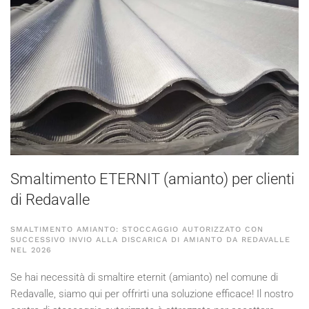
Smaltimento ETERNIT (amianto) per clienti
di Redavalle
SMALTIMENTO AMIANTO: STOCCAGGIO AUTORIZZATO CON
SUCCESSIVO INVIO ALLA DISCARICA DI AMIANTO DA REDAVALLE
NEL
2026
Se hai necessità di smaltire eternit (amianto) nel comune di
Redavalle, siamo qui per offrirti una soluzione efficace! Il nostro