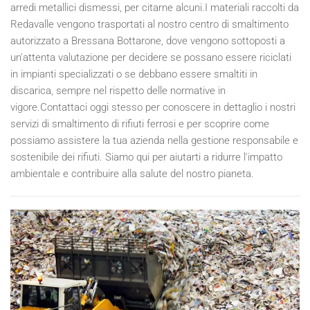
arredi metallici dismessi, per citarne alcuni.I materiali raccolti da
Redavalle vengono trasportati al nostro centro di smaltimento
autorizzato a Bressana Bottarone, dove vengono sottoposti a
un'attenta valutazione per decidere se possano essere riciclati
in impianti specializzati o se debbano essere smaltiti in
discarica, sempre nel rispetto delle normative in
vigore.Contattaci oggi stesso per conoscere in dettaglio i nostri
servizi di smaltimento di rifiuti ferrosi e per scoprire come
possiamo assistere la tua azienda nella gestione responsabile e
sostenibile dei rifiuti. Siamo qui per aiutarti a ridurre l'impatto
ambientale e contribuire alla salute del nostro pianeta.