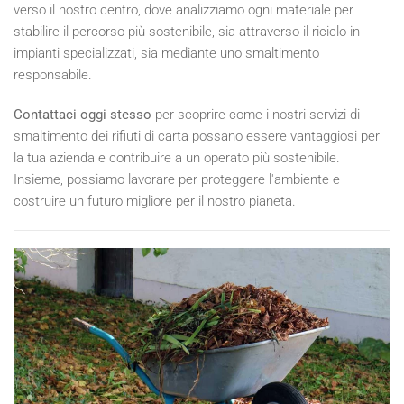
verso il nostro centro, dove analizziamo ogni materiale per
stabilire il percorso più sostenibile, sia attraverso il riciclo in
impianti specializzati, sia mediante uno smaltimento
responsabile.
Contattaci oggi stesso
per scoprire come i nostri servizi di
smaltimento dei rifiuti di carta possano essere vantaggiosi per
la tua azienda e contribuire a un operato più sostenibile.
Insieme, possiamo lavorare per proteggere l'ambiente e
costruire un futuro migliore per il nostro pianeta.