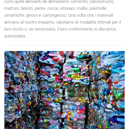
sono quelli derivanti da demolizioni: cemento, calcestruzzo,
mattoni, laterizi, pietre, rocce, intonaci, malte, piastrelle,
ceramiche, gesso e cartongesso. Una volta che i materiali
arrivano al nostro impianto, valutiamo le modalità ottimali per il
loro riciclo o, se necessario, il loro conferimento in discarica
autorizzata.