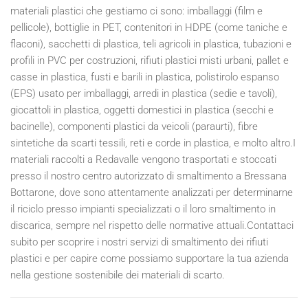
materiali plastici che gestiamo ci sono: imballaggi (film e
pellicole), bottiglie in PET, contenitori in HDPE (come taniche e
flaconi), sacchetti di plastica, teli agricoli in plastica, tubazioni e
profili in PVC per costruzioni, rifiuti plastici misti urbani, pallet e
casse in plastica, fusti e barili in plastica, polistirolo espanso
(EPS) usato per imballaggi, arredi in plastica (sedie e tavoli),
giocattoli in plastica, oggetti domestici in plastica (secchi e
bacinelle), componenti plastici da veicoli (paraurti), fibre
sintetiche da scarti tessili, reti e corde in plastica, e molto altro.I
materiali raccolti a Redavalle vengono trasportati e stoccati
presso il nostro centro autorizzato di smaltimento a Bressana
Bottarone, dove sono attentamente analizzati per determinarne
il riciclo presso impianti specializzati o il loro smaltimento in
discarica, sempre nel rispetto delle normative attuali.Contattaci
subito per scoprire i nostri servizi di smaltimento dei rifiuti
plastici e per capire come possiamo supportare la tua azienda
nella gestione sostenibile dei materiali di scarto.