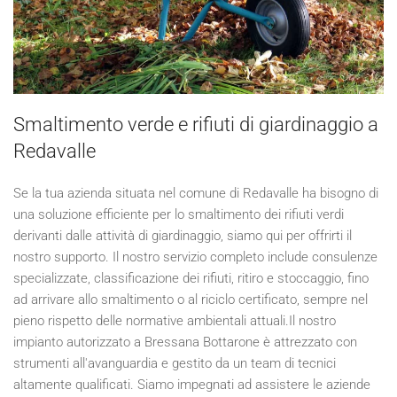
Smaltimento verde e rifiuti di giardinaggio a
Redavalle
Se la tua azienda situata nel comune di Redavalle ha bisogno di
una soluzione efficiente per lo smaltimento dei rifiuti verdi
derivanti dalle attività di giardinaggio, siamo qui per offrirti il
nostro supporto. Il nostro servizio completo include consulenze
specializzate, classificazione dei rifiuti, ritiro e stoccaggio, fino
ad arrivare allo smaltimento o al riciclo certificato, sempre nel
pieno rispetto delle normative ambientali attuali.Il nostro
impianto autorizzato a Bressana Bottarone è attrezzato con
strumenti all'avanguardia e gestito da un team di tecnici
altamente qualificati. Siamo impegnati ad assistere le aziende