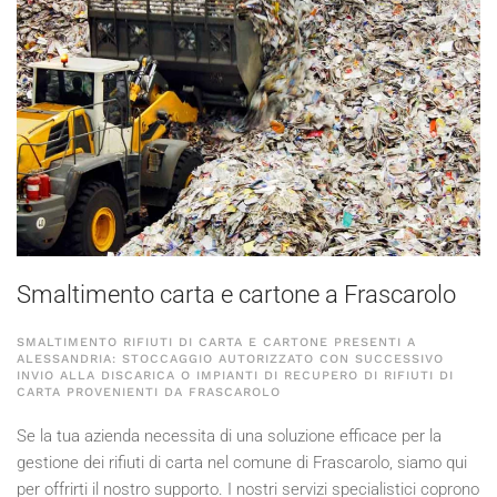
Smaltimento carta e cartone a Frascarolo
SMALTIMENTO RIFIUTI DI CARTA E CARTONE PRESENTI A
ALESSANDRIA: STOCCAGGIO AUTORIZZATO CON SUCCESSIVO
INVIO ALLA DISCARICA O IMPIANTI DI RECUPERO DI RIFIUTI DI
CARTA PROVENIENTI DA FRASCAROLO
Se la tua azienda necessita di una soluzione efficace per la
gestione dei rifiuti di carta nel comune di Frascarolo, siamo qui
per offrirti il nostro supporto. I nostri servizi specialistici coprono