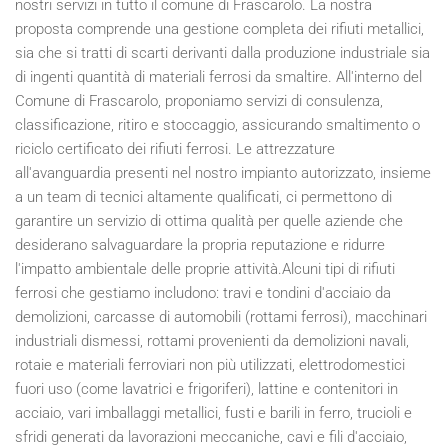
nostri servizi in tutto il comune di Frascarolo. La nostra
proposta comprende una gestione completa dei rifiuti metallici,
sia che si tratti di scarti derivanti dalla produzione industriale sia
di ingenti quantità di materiali ferrosi da smaltire. All'interno del
Comune di Frascarolo, proponiamo servizi di consulenza,
classificazione, ritiro e stoccaggio, assicurando smaltimento o
riciclo certificato dei rifiuti ferrosi. Le attrezzature
all'avanguardia presenti nel nostro impianto autorizzato, insieme
a un team di tecnici altamente qualificati, ci permettono di
garantire un servizio di ottima qualità per quelle aziende che
desiderano salvaguardare la propria reputazione e ridurre
l'impatto ambientale delle proprie attività.Alcuni tipi di rifiuti
ferrosi che gestiamo includono: travi e tondini d'acciaio da
demolizioni, carcasse di automobili (rottami ferrosi), macchinari
industriali dismessi, rottami provenienti da demolizioni navali,
rotaie e materiali ferroviari non più utilizzati, elettrodomestici
fuori uso (come lavatrici e frigoriferi), lattine e contenitori in
acciaio, vari imballaggi metallici, fusti e barili in ferro, trucioli e
sfridi generati da lavorazioni meccaniche, cavi e fili d'acciaio,