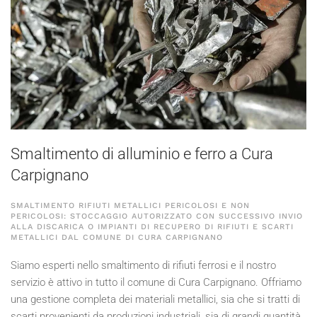
Smaltimento di alluminio e ferro a Cura
Carpignano
SMALTIMENTO RIFIUTI METALLICI PERICOLOSI E NON
PERICOLOSI: STOCCAGGIO AUTORIZZATO CON SUCCESSIVO INVIO
ALLA DISCARICA O IMPIANTI DI RECUPERO DI RIFIUTI E SCARTI
METALLICI DAL COMUNE DI CURA CARPIGNANO
Siamo esperti nello smaltimento di rifiuti ferrosi e il nostro
servizio è attivo in tutto il comune di Cura Carpignano. Offriamo
una gestione completa dei materiali metallici, sia che si tratti di
scarti provenienti da produzioni industriali, sia di grandi quantità