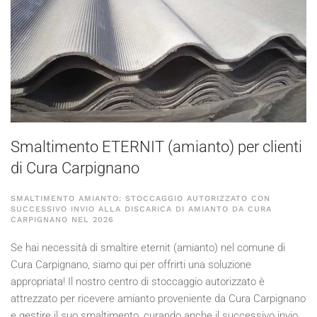
Smaltimento ETERNIT (amianto) per clienti
di Cura Carpignano
SMALTIMENTO AMIANTO: STOCCAGGIO AUTORIZZATO CON
SUCCESSIVO INVIO ALLA DISCARICA DI AMIANTO DA CURA
CARPIGNANO NEL
2026
Se hai necessità di smaltire eternit (amianto) nel comune di
Cura Carpignano, siamo qui per offrirti una soluzione
appropriata! Il nostro centro di stoccaggio autorizzato è
attrezzato per ricevere amianto proveniente da Cura Carpignano
e gestire il suo smaltimento, curando anche il successivo invio