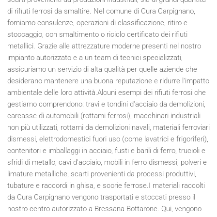
di rifiuti ferrosi da smaltire. Nel comune di Cura Carpignano,
forniamo consulenze, operazioni di classificazione, ritiro e
stoccaggio, con smaltimento o riciclo certificato dei rifiuti
metallici. Grazie alle attrezzature moderne presenti nel nostro
impianto autorizzato e a un team di tecnici specializzati,
assicuriamo un servizio di alta qualità per quelle aziende che
desiderano mantenere una buona reputazione e ridurre l'impatto
ambientale delle loro attività.Alcuni esempi dei rifiuti ferrosi che
gestiamo comprendono: travi e tondini d'acciaio da demolizioni,
carcasse di automobili (rottami ferrosi), macchinari industriali
non più utilizzati, rottami da demolizioni navali, materiali ferroviari
dismessi, elettrodomestici fuori uso (come lavatrici e frigoriferi),
contenitori e imballaggi in acciaio, fusti e barili di ferro, trucioli e
sfridi di metallo, cavi d'acciaio, mobili in ferro dismessi, polveri e
limature metalliche, scarti provenienti da processi produttivi,
tubature e raccordi in ghisa, e scorie ferrose.I materiali raccolti
da Cura Carpignano vengono trasportati e stoccati presso il
nostro centro autorizzato a Bressana Bottarone. Qui, vengono