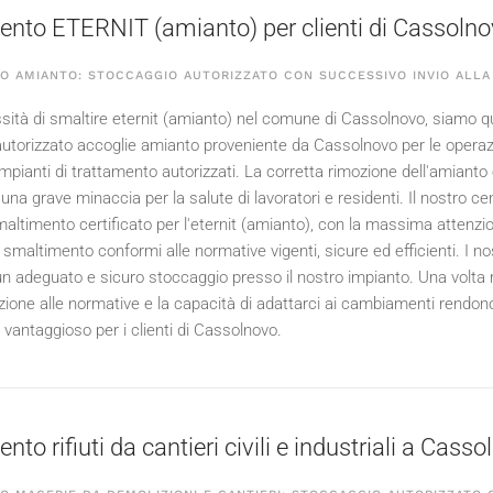
nto ETERNIT (amianto) per clienti di Cassoln
O AMIANTO: STOCCAGGIO AUTORIZZATO CON SUCCESSIVO INVIO ALLA
ità di smaltire eternit (amianto) nel comune di Cassolnovo, siamo qui p
utorizzato accoglie amianto proveniente da Cassolnovo per le operazi
impianti di trattamento autorizzati. La corretta rimozione dell'amianto
na grave minaccia per la salute di lavoratori e residenti. Il nostro ce
smaltimento certificato per l'eternit (amianto), con la massima attenzi
 smaltimento conformi alle normative vigenti, sicure ed efficienti. I nost
n adeguato e sicuro stoccaggio presso il nostro impianto. Una volta rit
zione alle normative e la capacità di adattarci ai cambiamenti rendono 
 vantaggioso per i clienti di Cassolnovo.
to rifiuti da cantieri civili e industriali a Cass