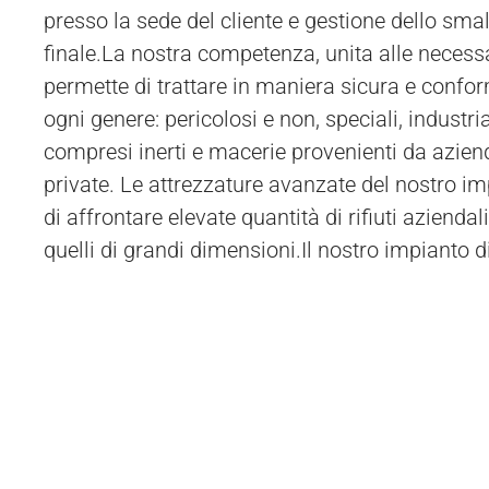
presso la sede del cliente e gestione dello smal
trasporto speciale. In alternativa, il cliente ha la
finale.La nostra competenza, unita alle necessa
permette di trattare in maniera sicura e conforme
ogni genere: pericolosi e non, speciali, industriali
compresi inerti e macerie provenienti da azien
private. Le attrezzature avanzate del nostro i
di affrontare elevate quantità di rifiuti aziendal
quelli di grandi dimensioni.Il nostro impianto 