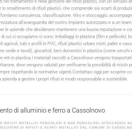
 nel trattamento e nella gestione dei rifiuti plastici, con un servizio
lo smaltimento di rifiuti plastici, che comprende sia scarti di produzio
forniamo consulenza, classificazione, ritiro e stoccaggio, accompagnati
trezzatura all'avanguardia del nostro impianto autorizzato e a un team d
 per le aziende che desiderano mantenere una buona reputazione e contri
ici di cui ci occupiamo ci sono: imballaggi in plastica (film e pellicole),
eli agricoli, tubi e profili in PVC, rifiuti plastici urbani misti, pallet e ca
e sedie e tavoli), giocattoli, beni domestici in plastica (come secchi e 
i e reti in plastica.I materiali raccolti a Cassolnovo vengono trasporta
arone, dove vengono valutati per verificarne la possibilità di riciclo p
mpre rispettando le normative vigenti.Contattaci oggi per scoprire come
a azienda a gestire i propri rifiuti in modo responsabile e sostenibile.
nto di alluminio e ferro a Cassolnovo
 RIFIUTI METALLICI PERICOLOSI E NON PERICOLOSI: STOCCAGGIO A
 RECUPERO DI RIFIUTI E SCARTI METALLICI DAL COMUNE DI CASSOLN