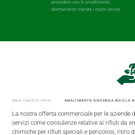
procedere con lo smaltimento
direttamente tramite i nostri servizi.
SMALTIMENTO PAVIA
SMALTIMENTO DISCARICA RICICLO R
La nostra offerta commerciale per le aziende 
autorizzato si trova a Bressana Bottarone 
servizi come consulenze relative ai rifiuti da sm
possono essere ritirati dai nostri esperti d
chimiche per rifiuti speciali e pericolosi, ritiro di
Cassolnovo o dai comuni vicini utilizzando mezzi au