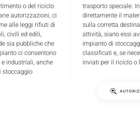
timento o del riciclo
 possibilità di inviare
rie autorizzazioni, ci
direttamente il mater
 alle leggi rifiuti di
sulla corretta destinaz
, civili ed edili,
attività, siano essi a
de sia pubbliche che
impianto di stoccaggio
mpianto ci consentono
classificati e, se nec
i e industriali, anche
inviati per il riciclo 
di stoccaggio
AUTORIZ