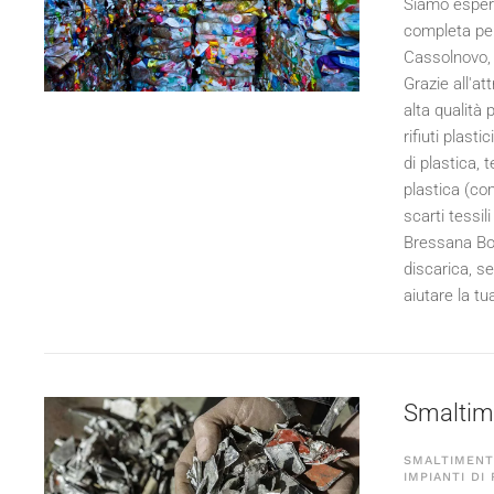
Siamo esperti
completa per 
Cassolnovo, 
Grazie all'at
alta qualità
rifiuti plast
di plastica, t
plastica (com
scarti tessil
Bressana Bott
discarica, se
aiutare la tu
Smaltime
SMALTIMENTO
IMPIANTI DI