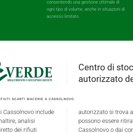
consentendo una gestione ottimale di
ogni tipo di volume, anche in situazioni di
accesso limitato.
Centro di sto
autorizzato dei
IFIUTI SCARTI MACERIE A CASSOLNOVO
di Cassolnovo include
(PV), e i materiali
altire, analisi
irettamente da
retto dei rifiuti
torizzati per il