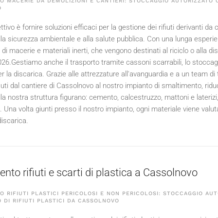
 MACERIE DA DEMOLIZIONI E CANTIERI: STOCCAGGIO AUTORIZZATO C
O
ttivo è fornire soluzioni efficaci per la gestione dei rifiuti derivanti da c
lla sicurezza ambientale e alla salute pubblica. Con una lunga esperien
di macerie e materiali inerti, che vengono destinati al riciclo o alla 
026
.Gestiamo anche il trasporto tramite cassoni scarrabili, lo stoccaggio
er la discarica. Grazie alle attrezzature all'avanguardia e a un team di
ifiuti dal cantiere di Cassolnovo al nostro impianto di smaltimento, ri
la nostra struttura figurano: cemento, calcestruzzo, mattoni e laterizi,
 Una volta giunti presso il nostro impianto, ogni materiale viene valu
discarica.
nto rifiuti e scarti di plastica a Cassolnovo
 RIFIUTI PLASTICI PERICOLOSI E NON PERICOLOSI: STOCCAGGIO AUT
 DI RIFIUTI PLASTICI DA CASSOLNOVO