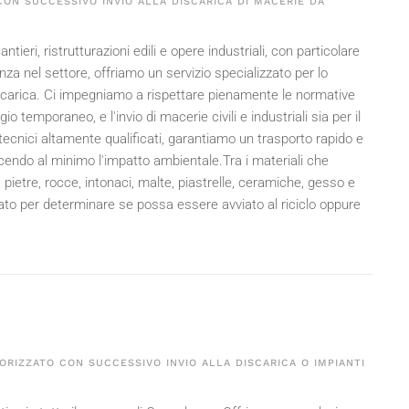
ON SUCCESSIVO INVIO ALLA DISCARICA DI MACERIE DA
antieri, ristrutturazioni edili e opere industriali, con particolare
za nel settore, offriamo un servizio specializzato per lo
discarica. Ci impegniamo a rispettare pienamente le normative
 temporaneo, e l'invio di macerie civili e industriali sia per il
 tecnici altamente qualificati, garantiamo un trasporto rapido e
ducendo al minimo l'impatto ambientale.Tra i materiali che
 pietre, rocce, intonaci, malte, piastrelle, ceramiche, gesso e
tato per determinare se possa essere avviato al riciclo oppure
ORIZZATO CON SUCCESSIVO INVIO ALLA DISCARICA O IMPIANTI