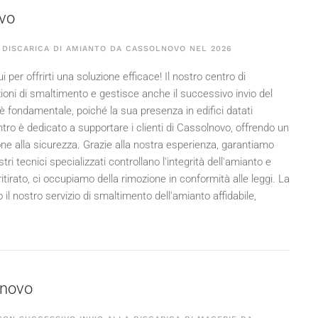
ovo
 DISCARICA DI AMIANTO DA CASSOLNOVO NEL
2026
er offrirti una soluzione efficace! Il nostro centro di
oni di smaltimento e gestisce anche il successivo invio del
 è fondamentale, poiché la sua presenza in edifici datati
ntro è dedicato a supportare i clienti di Cassolnovo, offrendo un
one alla sicurezza. Grazie alla nostra esperienza, garantiamo
ri tecnici specializzati controllano l'integrità dell'amianto e
irato, ci occupiamo della rimozione in conformità alle leggi. La
il nostro servizio di smaltimento dell'amianto affidabile,
olnovo