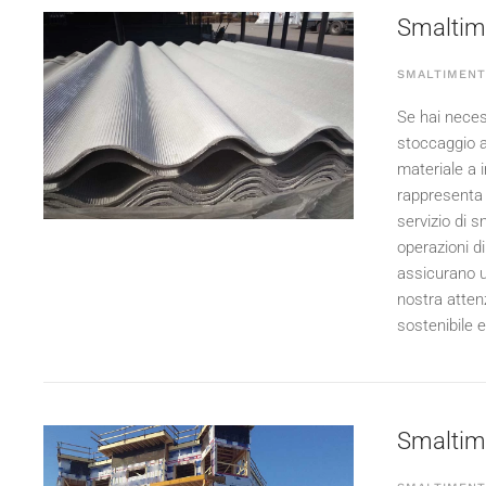
Smaltime
SMALTIMENT
Se hai necess
stoccaggio a
materiale a 
rappresenta u
servizio di 
operazioni di
assicurano u
nostra atten
sostenibile e
Smaltimen