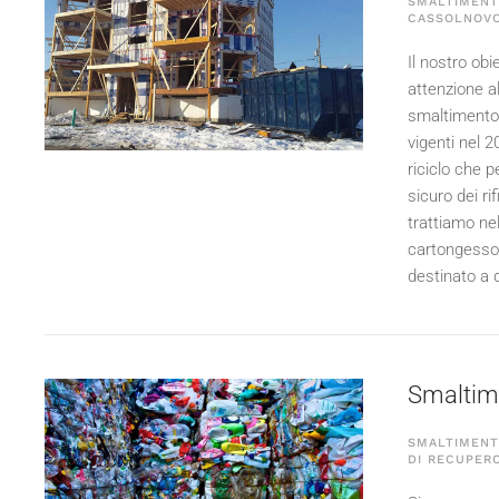
SMALTIMENTO
CASSOLNOV
Il nostro obie
attenzione a
smaltimento 
vigenti nel
2
riciclo che p
sicuro dei r
trattiamo nel
cartongesso.
destinato a 
Smaltime
SMALTIMENTO
DI RECUPERO