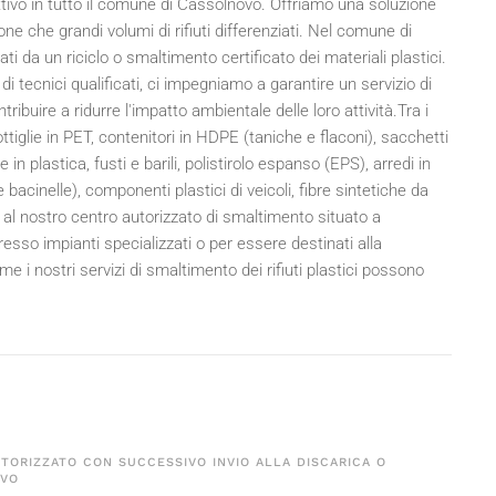
 attivo in tutto il comune di Cassolnovo. Offriamo una soluzione
ne che grandi volumi di rifiuti differenziati. Nel comune di
 da un riciclo o smaltimento certificato dei materiali plastici.
i tecnici qualificati, ci impegniamo a garantire un servizio di
buire a ridurre l'impatto ambientale delle loro attività.Tra i
 bottiglie in PET, contenitori in HDPE (taniche e flaconi), sacchetti
sse in plastica, fusti e barili, polistirolo espanso (EPS), arredi in
bacinelle), componenti plastici di veicoli, fibre sintetiche da
ti al nostro centro autorizzato di smaltimento situato a
resso impianti specializzati o per essere destinati alla
 i nostri servizi di smaltimento dei rifiuti plastici possono
UTORIZZATO CON SUCCESSIVO INVIO ALLA DISCARICA O
OVO