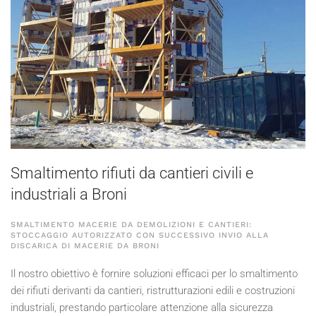
Smaltimento rifiuti da cantieri civili e
industriali a Broni
SMALTIMENTO MACERIE DA DEMOLIZIONI E CANTIERI:
STOCCAGGIO AUTORIZZATO CON SUCCESSIVO INVIO ALLA
DISCARICA DI MACERIE DA BRONI
Il nostro obiettivo è fornire soluzioni efficaci per lo smaltimento
dei rifiuti derivanti da cantieri, ristrutturazioni edili e costruzioni
industriali, prestando particolare attenzione alla sicurezza