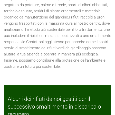
segatura da potature, palme e fronde, scarti di alberi abbattuti,
terriccio esausto, residui di piante ornamentali e materiale
organico da manutenzione del giardino.I rifiuti raccolti a Broni
vengono trasportati con la massima cura al nostro centro, dove
analizziamo il metodo più sostenibile per il loro trattamento, che
può includere il riciclo in impianti specializzati o uno smaltimento
responsabile.Contattaci oggi stesso per scoprire come i nostri
servizi di smaltimento dei rifiuti verdi da giardinaggio possono
aiutare la tua azienda a operare in maniera più ecologica.
Insieme, possiamo contribuire alla protezione dell'ambiente e
costruire un futuro più sostenibile.
Alcuni dei rifiuti da noi gestiti per il
successivo smaltimento in discarica o
recupero