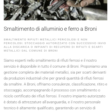
Smaltimento di alluminio e ferro a Broni
SMALTIMENTO RIFIUTI METALLICI PERICOLOSI E NON
PERICOLOSI: STOCCAGGIO AUTORIZZATO CON SUCCESSIVO INVIO
ALLA DISCARICA O IMPIANTI DI RECUPERO DI RIFIUTI E SCARTI
METALLICI DAL COMUNE DI BRONI
Siamo esperti nello smaltimento di rifiuti ferrosi e il nostro
servizio è disponibile in tutto il comune di Broni. Proponiamo una
gestione completa dei materiali metallici, sia per scarti derivanti
da produzioni industriali che per grandi quantità di rifiuti ferrosi
da smaltire. A Broni, offriamo consulenze, classificazione, ritiro e
stoccaggio, accompagnando il processo con smaltimento o
riciclo certificato dei rifiuti ferrosi. Il nostro impianto autorizzato
è dotato di attrezzature all'avanguardia, e il nostro personale
tecnico è altamente qualificato, garantendo un servizio di