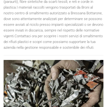
(paraurti), fibre sintetiche da scarti tessili, e reti e corde in
plastica.I materiali raccolti vengono trasportati da Broni al
nostro centro di smaltimento autorizzato a Bressana Bottarone,
dove sono attentamente analizzati per determinare se possono
essere avviati al riciclo presso impianti specializzati o se devono
essere inviati in discarica, sempre nel rispetto delle normative
vigenti.Contattaci ora per scoprire i nostri servizi di smaltimento
dei rifiuti plastici e scopri come possiamo supportare la tua
azienda nella gestione responsabile e sostenibile dei rifiuti.