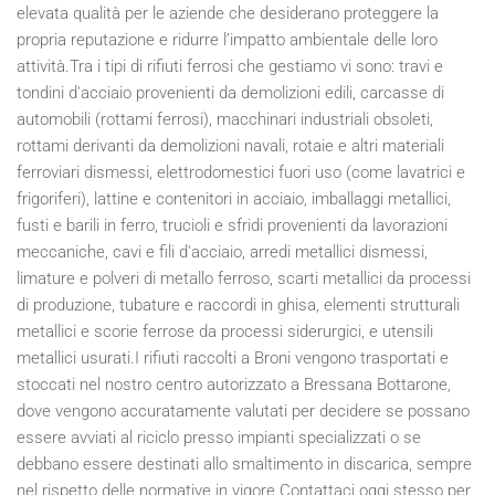
elevata qualità per le aziende che desiderano proteggere la
propria reputazione e ridurre l’impatto ambientale delle loro
attività.Tra i tipi di rifiuti ferrosi che gestiamo vi sono: travi e
tondini d'acciaio provenienti da demolizioni edili, carcasse di
automobili (rottami ferrosi), macchinari industriali obsoleti,
rottami derivanti da demolizioni navali, rotaie e altri materiali
ferroviari dismessi, elettrodomestici fuori uso (come lavatrici e
frigoriferi), lattine e contenitori in acciaio, imballaggi metallici,
fusti e barili in ferro, trucioli e sfridi provenienti da lavorazioni
meccaniche, cavi e fili d'acciaio, arredi metallici dismessi,
limature e polveri di metallo ferroso, scarti metallici da processi
di produzione, tubature e raccordi in ghisa, elementi strutturali
metallici e scorie ferrose da processi siderurgici, e utensili
metallici usurati.I rifiuti raccolti a Broni vengono trasportati e
stoccati nel nostro centro autorizzato a Bressana Bottarone,
dove vengono accuratamente valutati per decidere se possano
essere avviati al riciclo presso impianti specializzati o se
debbano essere destinati allo smaltimento in discarica, sempre
nel rispetto delle normative in vigore.Contattaci oggi stesso per