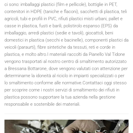
ci sono: imballaggi plastici (film e pellicole), bottiglie in PET,
contenitori in HDPE (taniche e flaconi), sacchetti di plastica, teli
agricoli, tubi e profili in PVC, rifiuti plastici misti urbani, pallet e
casse in plastica, fusti e barili, polistirolo espanso (EPS) da
imballaggio, arredi plastici (sedie e tavoli), giocattoli, beni
domestici in plastica (secchi e bacinelle), componenti plastici da
veicoli (paraurti), fibre sintetiche da tessuti, reti e corde in
plastica, e molto altro.I materiali raccolti da Pianello Val Tidone
vengono trasportati al nostro centro di smaltimento autorizzato
a Bressana Bottarone, dove vengono valutati con attenzione per
determinarne la idoneità al riciclo in impianti specializzati o per
lo smaltimento conforme alle normative.Contattaci oggi stesso
per scoprire come i nostri servizi di smaltimento dei rifiuti in
plastica possono supportare la tua azienda nella gestione
responsabile e sostenibile dei materiali.