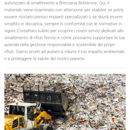
autorizzato di smaltimento a Bressana Bottarone. Qui, il
materiale viene esaminato con attenzione per stabilire se potrà
essere riciclato presso impianti specializzati o se dovrà essere
smaltito in discarica, sempre in conformità con le normative in
vigore.Contattaci subito per scoprire i nostri servizi dedicati allo
smaltimento di rifiuti ferrosi e come possiamo supportare la tua
azienda nella gestione responsabile e sostenibile dei propri
rifiuti. Siamo pronti ad aiutarti a ridurre il tuo impatto ambientale
e a proteggere la salute del nostro pianeta.