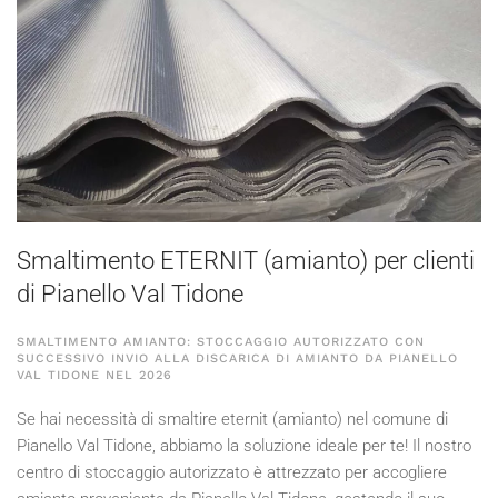
Smaltimento ETERNIT (amianto) per clienti
di Pianello Val Tidone
SMALTIMENTO AMIANTO: STOCCAGGIO AUTORIZZATO CON
SUCCESSIVO INVIO ALLA DISCARICA DI AMIANTO DA PIANELLO
VAL TIDONE NEL
2026
Se hai necessità di smaltire eternit (amianto) nel comune di
Pianello Val Tidone, abbiamo la soluzione ideale per te! Il nostro
centro di stoccaggio autorizzato è attrezzato per accogliere