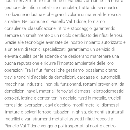
nostri servizi in tutto il comune di Pianello Val Tidone. La nostra
gestione dei rifiuti metallici è completa, trattando sia scarti di
produzione industriale che grandi volumi di materiali ferrosi da
smaltire. Nel comune di Pianello Val Tidone, forniamo
consulenza, classificazione, ritiro e stoccaggio, garantendo
sempre un smaltimento o un riciclo certificato dei rifiuti ferrosi.
Grazie alle tecnologie avanzate del nostro impianto autorizzato e
a un team di tecnici specializzati, garantiamo un servizio di
elevata qualità per le aziende che desiderano mantenere una
buona reputazione e ridurre l'impatto ambientale delle loro
operazioni.Tra i rifiuti ferrosi che gestiamo, possiamo citare:
travi e tondini d'acciaio da demolizioni, carcasse di automobili,
macchinari industriali non più funzionanti, rottami provenienti da
demolizioni navali, materiali ferroviari dismessi, elettrodomestici
obsoleti, lattine e contenitori in acciaio, fusti in metallo, trucioli
ferrosi da lavorazioni, cavi d'acciaio, mobili metallici dismessi,
limature e polveri ferrose, tubazioni in ghisa, elementi strutturali
metallici e vari strumenti metallici usurati.I rifiuti raccolti a
Pianello Val Tidone vengono poi trasportati al nostro centro