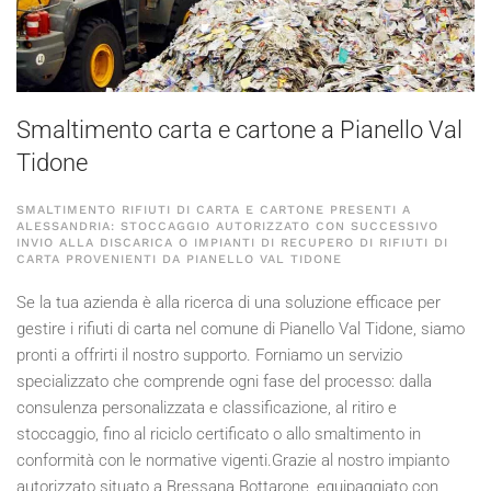
Smaltimento carta e cartone a Pianello Val
Tidone
SMALTIMENTO RIFIUTI DI CARTA E CARTONE PRESENTI A
ALESSANDRIA: STOCCAGGIO AUTORIZZATO CON SUCCESSIVO
INVIO ALLA DISCARICA O IMPIANTI DI RECUPERO DI RIFIUTI DI
CARTA PROVENIENTI DA PIANELLO VAL TIDONE
Se la tua azienda è alla ricerca di una soluzione efficace per
gestire i rifiuti di carta nel comune di Pianello Val Tidone, siamo
pronti a offrirti il nostro supporto. Forniamo un servizio
specializzato che comprende ogni fase del processo: dalla
consulenza personalizzata e classificazione, al ritiro e
stoccaggio, fino al riciclo certificato o allo smaltimento in
conformità con le normative vigenti.Grazie al nostro impianto
autorizzato situato a Bressana Bottarone, equipaggiato con