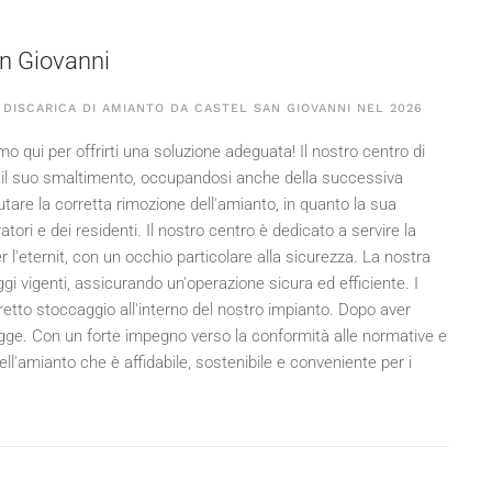
an Giovanni
DISCARICA DI AMIANTO DA CASTEL SAN GIOVANNI NEL
2026
o qui per offrirti una soluzione adeguata! Il nostro centro di
 il suo smaltimento, occupandosi anche della successiva
tare la corretta rimozione dell'amianto, in quanto la sua
atori e dei residenti. Il nostro centro è dedicato a servire la
 l'eternit, con un occhio particolare alla sicurezza. La nostra
i vigenti, assicurando un'operazione sicura ed efficiente. I
orretto stoccaggio all'interno del nostro impianto. Dopo aver
egge. Con un forte impegno verso la conformità alle normative e
l'amianto che è affidabile, sostenibile e conveniente per i