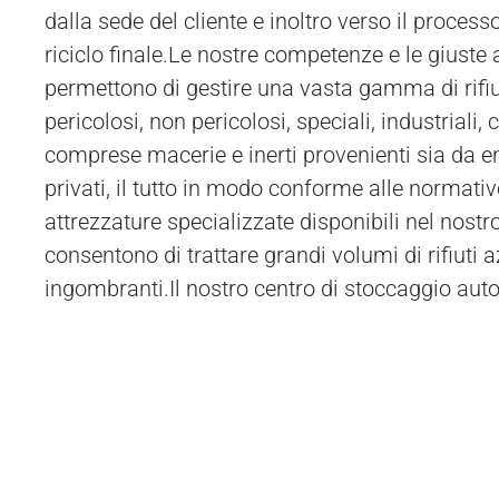
dalla sede del cliente e inoltro verso il proces
autorizzati per il trasporto. In alternativa, il clie
riciclo finale.Le nostre competenze e le giuste 
permettono di gestire una vasta gamma di rifiuti
pericolosi, non pericolosi, speciali, industriali, ci
comprese macerie e inerti provenienti sia da en
privati, il tutto in modo conforme alle normativ
attrezzature specializzate disponibili nel nostr
consentono di trattare grandi volumi di rifiuti az
ingombranti.Il nostro centro di stoccaggio auto