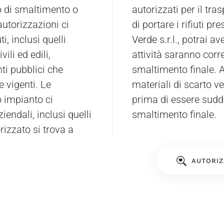
so di smaltimento o
nte ha la possibilità
autorizzazioni ci
di portare i rifiuti 
, inclusi quelli
Verde
s.r.l., potrai av
vili ed edili,
attività saranno corr
ti pubblici che
smaltimento finale. All
e vigenti. Le
materiali di scarto ve
o impianto ci
prima di essere suddiv
iendali, inclusi quelli
smaltimento finale.
rizzato si trova a
AUTORIZ