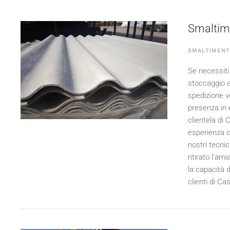
Smaltime
SMALTIMENT
Se necessiti 
stoccaggio a
spedizione v
presenza in e
clientela di 
esperienza c
nostri tecnic
ritirato l'a
la capacità 
clienti di Ca