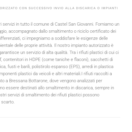
ORIZZATO CON SUCCESSIVO INVIO ALLA DISCARICA O IMPIANTI
tri servizi in tutto il comune di Castel San Giovanni. Forniamo un
caggio, accompagnato dallo smaltimento o riciclo certificato dei
li differenziati, ci impegniamo a soddisfare le esigenze delle
ale delle proprie attività. Il nostro impianto autorizzato è
tisce un servizio di alta qualità. Tra i rifiuti plastici di cui ci
ET, contenitori in HDPE (come taniche e flaconi), sacchetti di
stica, fusti e barili, polistirolo espanso (EPS), arredi in plastica
nenti plastici da veicoli e altri materiali.I rifiuti raccolti a
ato a Bressana Bottarone, dove vengono analizzati per
ono essere destinati allo smaltimento in discarica, sempre in
ri servizi di smaltimento dei rifiuti plastici possono
 scarto.