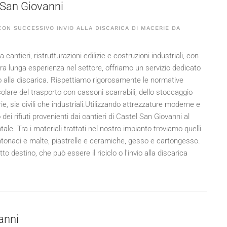
el San Giovanni
ON SUCCESSIVO INVIO ALLA DISCARICA DI MACERIE DA
 cantieri, ristrutturazioni edilizie e costruzioni industriali, con
tra lunga esperienza nel settore, offriamo un servizio dedicato
o o alla discarica. Rispettiamo rigorosamente le normative
colare del trasporto con cassoni scarrabili, dello stoccaggio
e, sia civili che industriali.Utilizzando attrezzature moderne e
i rifiuti provenienti dai cantieri di Castel San Giovanni al
e. Tra i materiali trattati nel nostro impianto troviamo quelli
intonaci e malte, piastrelle e ceramiche, gesso e cartongesso.
o destino, che può essere il riciclo o l'invio alla discarica
vanni