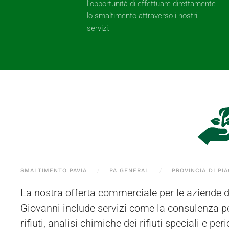
l'opportunità di effettuare direttamente
lo smaltimento attraverso i nostri
servizi.
SMALTIMENTO PAVIA
PA GENERAL
PROVINCIA DI PI
La nostra offerta commerciale per le aziende d
Bressana Bottarone (PV), e il materiale può essere riti
Giovanni include servizi come la consulenza p
operatori direttamente presso la sede del 
rifiuti, analisi chimiche dei rifiuti speciali e peric
Giovanni o nelle aree limitrofe, utilizzando m