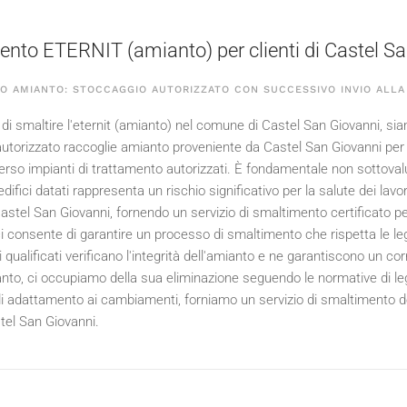
nto ETERNIT (amianto) per clienti di Castel S
O AMIANTO: STOCCAGGIO AUTORIZZATO CON SUCCESSIVO INVIO ALLA 
di smaltire l'eternit (amianto) nel comune di Castel San Giovanni, siam
utorizzato raccoglie amianto proveniente da Castel San Giovanni per
erso impianti di trattamento autorizzati. È fondamentale non sottovalu
difici datati rappresenta un rischio significativo per la salute dei lavor
Castel San Giovanni, fornendo un servizio di smaltimento certificato per
i consente di garantire un processo di smaltimento che rispetta le legg
i qualificati verificano l'integrità dell'amianto e ne garantiscono un c
mianto, ci occupiamo della sua eliminazione seguendo le normative di l
di adattamento ai cambiamenti, forniamo un servizio di smaltimento del
stel San Giovanni.