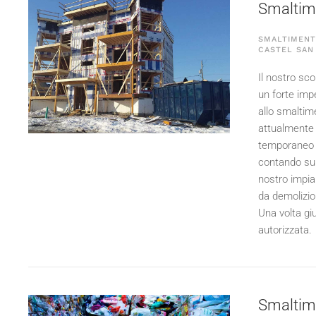
Smaltimen
SMALTIMENTO
CASTEL SAN
Il nostro sco
un forte imp
allo smaltime
attualmente 
temporaneo e 
contando su t
nostro impian
da demolizio
Una volta giu
autorizzata.
Smaltime