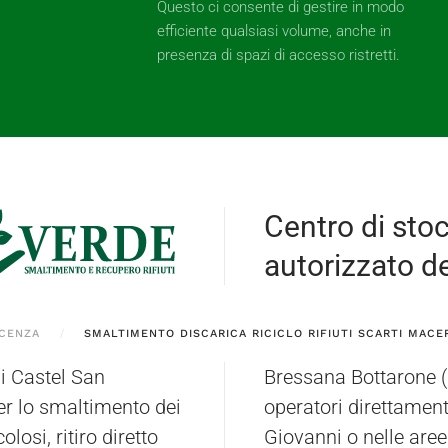
Questo ci consente di gestire in modo
efficiente qualsiasi volume, anche in
presenza di spazi di accesso ristretti.
Centro di sto
autorizzato dei
ACENZA
SMALTIMENTO DISCARICA RICICLO RIFIUTI SCARTI MACE
i Castel San
rato dai nostri
er lo smaltimento dei
cliente a Castel San
olosi, ritiro diretto
ezzi appositamente