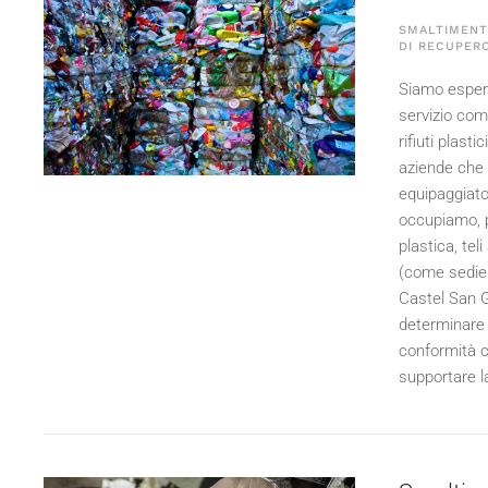
SMALTIMENTO
DI RECUPERO
Siamo esperti
servizio comp
rifiuti plast
aziende che 
equipaggiato 
occupiamo, po
plastica, teli
(come sedie e
Castel San G
determinare 
conformità c
supportare la