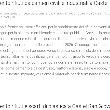
to rifiuti da cantieri civili e industriali a Cast
 MACERIE DA DEMOLIZIONI E CANTIERI: STOCCAGGIO AUTORIZZATO C
 GIOVANNI
po è fornire soluzioni efficienti per lo smaltimento dei rifiuti derivanti da
egno per la sicurezza ambientale e la salute pubblica. Grazie alla nos
nto di macerie e inerti, assicurando il loro successivo invio al ricicl
in vigore, comprese quelle previste per il
2026
. Ci occupiamo in parti
della gestione del percorso verso la discarica o il riciclo delle maceri
ecnici altamente qualificati, garantiamo un trasporto veloce e sicuro de
to di smaltimento, contribuendo a ridurre al minimo l'impatto ambiental
ne, come cemento e calcestruzzo, mattoni e laterizi, pietre e rocce, 
nti al nostro impianto, valutiamo il materiale per determinarne il corrett
nto rifiuti e scarti di plastica a Castel San Gio