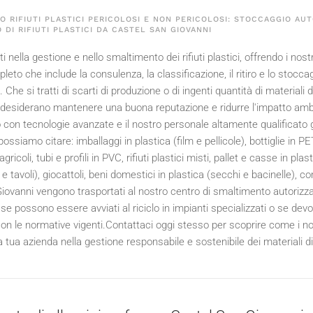
 RIFIUTI PLASTICI PERICOLOSI E NON PERICOLOSI: STOCCAGGIO AUT
 DI RIFIUTI PLASTICI DA CASTEL SAN GIOVANNI
 nella gestione e nello smaltimento dei rifiuti plastici, offrendo i nos
leto che include la consulenza, la classificazione, il ritiro e lo stoc
ici. Che si tratti di scarti di produzione o di ingenti quantità di materia
desiderano mantenere una buona reputazione e ridurre l'impatto ambient
con tecnologie avanzate e il nostro personale altamente qualificato garan
ssiamo citare: imballaggi in plastica (film e pellicole), bottiglie in P
 agricoli, tubi e profili in PVC, rifiuti plastici misti, pallet e casse in pla
 tavoli), giocattoli, beni domestici in plastica (secchi e bacinelle), compo
iovanni vengono trasportati al nostro centro di smaltimento autorizz
se possono essere avviati al riciclo in impianti specializzati o se dev
on le normative vigenti.Contattaci oggi stesso per scoprire come i nost
 tua azienda nella gestione responsabile e sostenibile dei materiali di